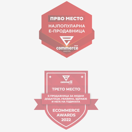
ул. Гоце Николовски бр.74 Скопје
contact@mytime.mk
Работно време:
09:00 до 17:00