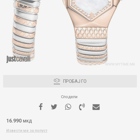
ПРОБАЈ ГО
Сподели
16.990
МКД
Извести ме за попуст