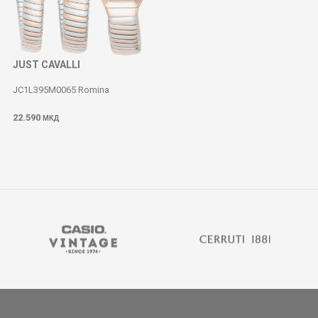
JUST CAVALLI
JC1L395M0065 Romina
22.590
МКД