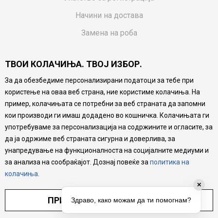
Начини на достава
Замена на роба
Потрошувачки приговор
ТВОИ КОЛАЧИЊА. ТВОЈ ИЗБОР.
Ваучери
За да обезбедиме персонализирани податоци за тебе при
Product Finder
користење на оваа веб страна, ние користиме колачиња. На
FAQs
пример, колачињата се потребни за веб страната да запомни
кои производи ги имаш додадено во кошничка. Колачињата ги
Настојуваме да бидеме што попрецизни во описот на
употребуваме за персонализација на содржините и огласите, за
производите, прикажување на слики и цени, но не
да ја одржиме веб страната сигурна и доверлива, за
можеме да гарантираме дека сите информации се
комплетни и без грешка. Сите производи се дел од
унапредување на функционалноста на социјалните медиуми и
нашата понуда, но не се подразбира дека мора да се
за анализа на сообраќајот. Дознај повеќе за
политика на
достапни во секој момент.
колачиња
.
✕
ПРИЛАГОДИ ПОСТАВУВАЊА
Здраво, како можам да ти помогнам?