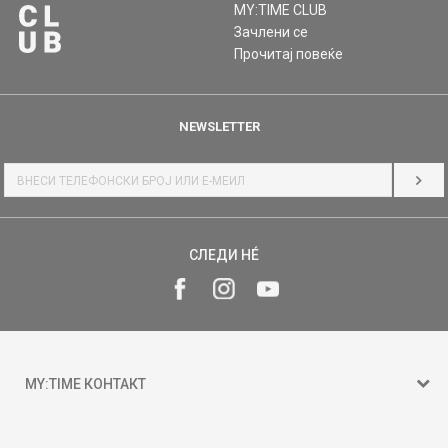
MY:TIME CLUB
Зачлени се
Прочитај повеќе
NEWSLETTER
НАЈ
СЛЕДИ НÉ
MY:TIME КОНТАКТ
15 150