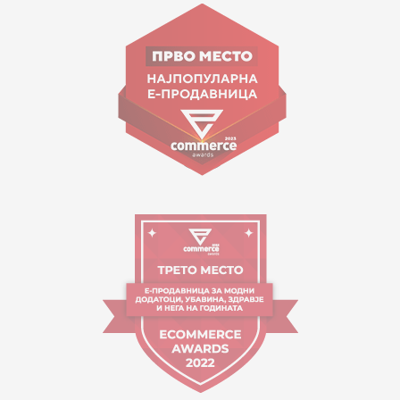
ул. Гоце Николовски бр.74 Скопје
contact@mytime.mk
Работно време:
09:00 до 17:00