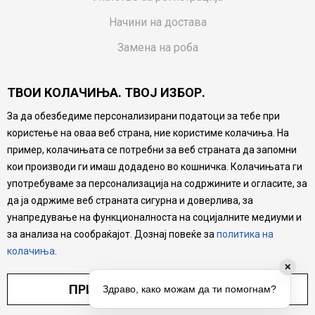
Начини на достава
Замена на роба
Потрошувачки приговор
ТВОИ КОЛАЧИЊА. ТВОЈ ИЗБОР.
Ваучери
За да обезбедиме персонализирани податоци за тебе при
Product Finder
користење на оваа веб страна, ние користиме колачиња. На
FAQs
пример, колачињата се потребни за веб страната да запомни
кои производи ги имаш додадено во кошничка. Колачињата ги
Настојуваме да бидеме што попрецизни во описот на
употребуваме за персонализација на содржините и огласите, за
производите, прикажување на слики и цени, но не
да ја одржиме веб страната сигурна и доверлива, за
можеме да гарантираме дека сите информации се
комплетни и без грешка. Сите производи се дел од
унапредување на функционалноста на социјалните медиуми и
нашата понуда, но не се подразбира дека мора да се
за анализа на сообраќајот. Дознај повеќе за
политика на
достапни во секој момент.
колачиња
.
✕
ПРИЛАГОДИ ПОСТАВУВАЊА
Здраво, како можам да ти помогнам?