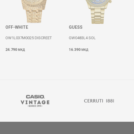
OFF-WHITE
GUESS
OW1L037M0025 DISCREET
GW0483L4 SOL
24.790
16.390
МКД
МКД