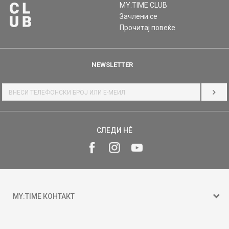
MY:TIME CLUB
Зачлени се
Прочитај повеќе
NEWSLETTER
НАЈ
СЛЕДИ НÉ
MY:TIME КОНТАКТ
15 150