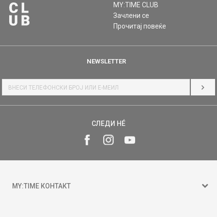
MY:TIME CLUB
Зачлени се
Прочитај повеќе
NEWSLETTER
НАЈ
СЛЕДИ НÉ
MY:TIME КОНТАКТ
15 150