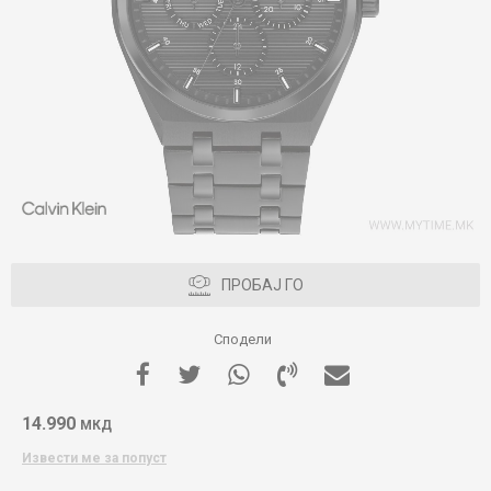
ПРОБАЈ ГО
Сподели
14.990
МКД
Извести ме за попуст