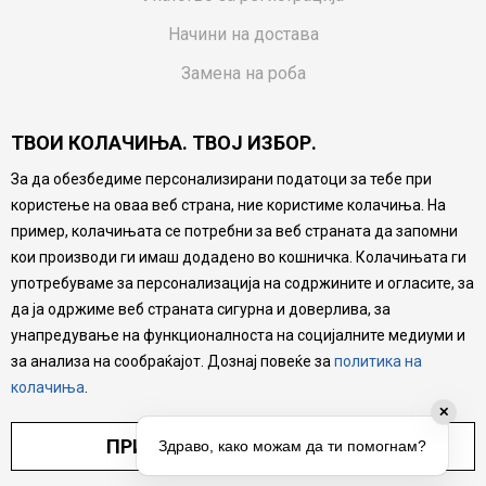
Начини на достава
Замена на роба
Потрошувачки приговор
ТВОИ КОЛАЧИЊА. ТВОЈ ИЗБОР.
Ваучери
За да обезбедиме персонализирани податоци за тебе при
Product Finder
користење на оваа веб страна, ние користиме колачиња. На
FAQs
пример, колачињата се потребни за веб страната да запомни
кои производи ги имаш додадено во кошничка. Колачињата ги
Настојуваме да бидеме што попрецизни во описот на
употребуваме за персонализација на содржините и огласите, за
производите, прикажување на слики и цени, но не
да ја одржиме веб страната сигурна и доверлива, за
можеме да гарантираме дека сите информации се
комплетни и без грешка. Сите производи се дел од
унапредување на функционалноста на социјалните медиуми и
нашата понуда, но не се подразбира дека мора да се
за анализа на сообраќајот. Дознај повеќе за
политика на
достапни во секој момент.
колачиња
.
✕
ПРИЛАГОДИ ПОСТАВУВАЊА
Здраво, како можам да ти помогнам?