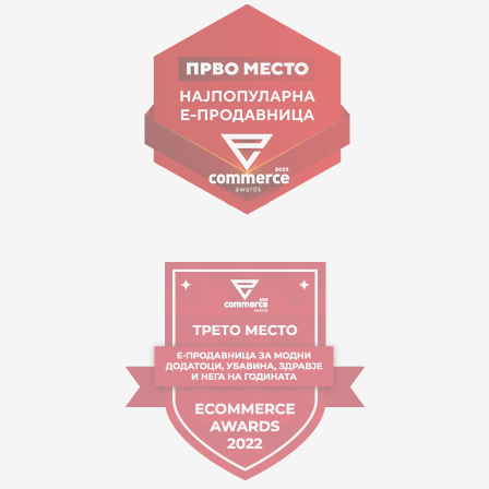
ул. Гоце Николовски бр.74 Скопје
contact@mytime.mk
Работно време:
09:00 до 17:00