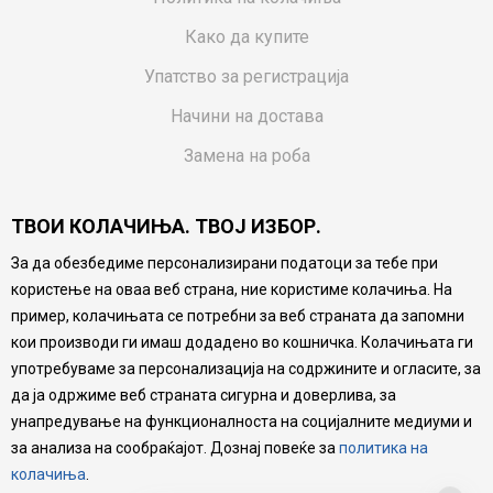
Како да купите
Упатство за регистрација
Начини на достава
Замена на роба
Потрошувачки приговор
ТВОИ КОЛАЧИЊА. ТВОЈ ИЗБОР.
Ваучери
За да обезбедиме персонализирани податоци за тебе при
Product Finder
користење на оваа веб страна, ние користиме колачиња. На
FAQs
пример, колачињата се потребни за веб страната да запомни
кои производи ги имаш додадено во кошничка. Колачињата ги
Настојуваме да бидеме што попрецизни во описот на
употребуваме за персонализација на содржините и огласите, за
производите, прикажување на слики и цени, но не
да ја одржиме веб страната сигурна и доверлива, за
можеме да гарантираме дека сите информации се
комплетни и без грешка. Сите производи се дел од
унапредување на функционалноста на социјалните медиуми и
нашата понуда, но не се подразбира дека мора да се
за анализа на сообраќајот. Дознај повеќе за
политика на
достапни во секој момент.
колачиња
.