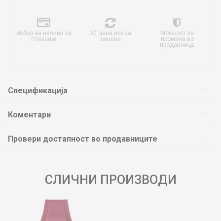
Избор на начини за
30 дена рок за
Можност за
плаќање
замена
промена во
продавница
Спецификација
Коментари
Провери достапност во продавниците
СЛИЧНИ ПРОИЗВОДИ