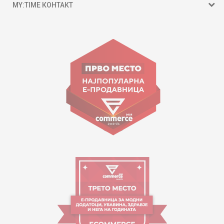
MY:TIME КОНТАКТ
15 150
ул. Гоце Николовски бр.74 Скопје
contact@mytime.mk
Работно време:
09:00 до 17:00