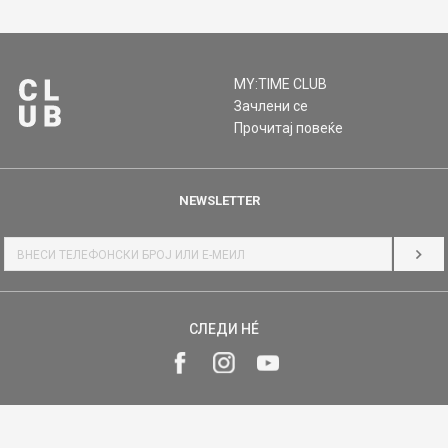
MY:TIME CLUB
Зачлени се
Прочитај повеќе
NEWSLETTER
НАЈ
СЛЕДИ НÉ