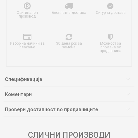
Оригинален
Бесплатна достава
Сигурна достава
производ
Избор на начини за
30 дена рок за
Можност за
плаќање
замена
промена во
продавница
Спецификација
Коментари
Провери достапност во продавниците
СЛИЧНИ ПРОИЗВОДИ