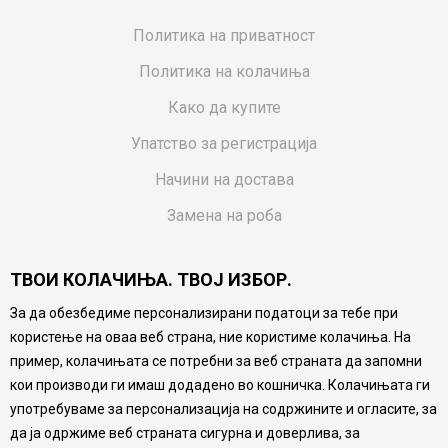
Политика на приватност
Политика на колачиња
Како да купите
Упатство за регистрација
Начини на достава
Замена на роба
Потрошувачки приговор
ТВОИ КОЛАЧИЊА. ТВОЈ ИЗБОР.
Ваучери
За да обезбедиме персонализирани податоци за тебе при
Product Finder
користење на оваа веб страна, ние користиме колачиња. На
FAQs
пример, колачињата се потребни за веб страната да запомни
кои производи ги имаш додадено во кошничка. Колачињата ги
Настојуваме да бидеме што попрецизни во описот на
употребуваме за персонализација на содржините и огласите, за
производите, прикажување на слики и цени, но не
да ја одржиме веб страната сигурна и доверлива, за
можеме да гарантираме дека сите информации се