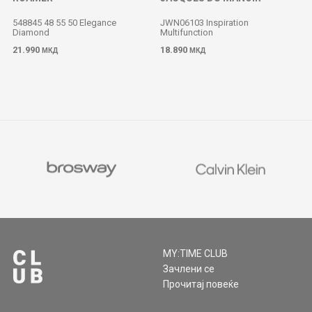
548845 48 55 50 Elegance
JWN06103 Inspiration
Diamond
Multifunction
M
21.990
18.890
МКД
МКД
MY:TIME CLUB
Зачлени се
Прочитај повеќе