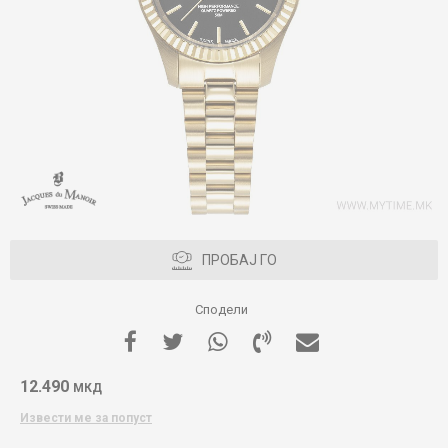
ПРОБАЈ ГО
Сподели
12.490
МКД
Извести ме за попуст