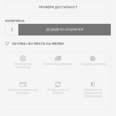
ПРОВЕРИ ДОСТАПНОСТ
КОЛИЧИНА:
ДОДАДИ ВО КОШНИЧКА
ЗАЧУВАЈ ВО ЛИСТА НА ЖЕЛБИ
Оригинален
Бесплатна достава
Сигурна достава
производ
Избор на начини за
30 дена рок за
Можност за
плаќање
замена
промена во
продавница