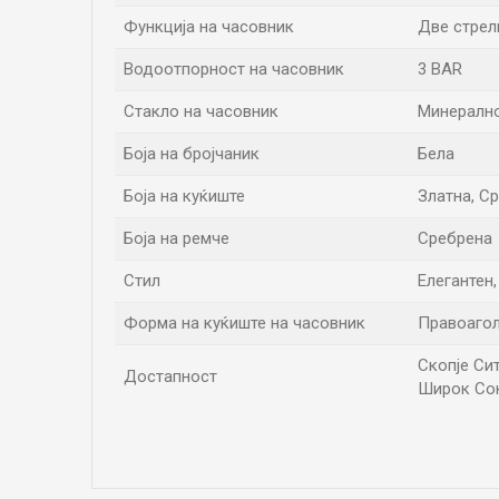
Функција на часовник
Две стрел
Водоотпорност на часовник
3 BAR
Стакло на часовник
Минералн
Боја на бројчаник
Бела
Боја на куќиште
Златна, С
Боја на ремче
Сребрена
Стил
Елегантен
Форма на куќиште на часовник
Правоаго
Скопје Сит
Достапност
Широк Со
Име/Прекар