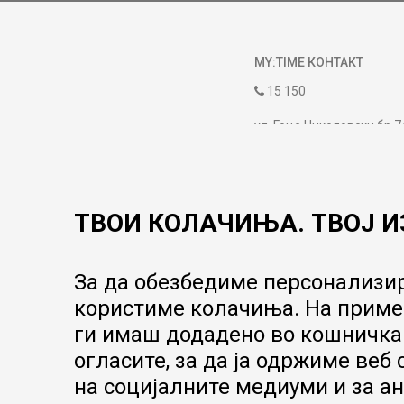
MY:TIME КОНТАКТ
15 150
ул. Гоце Николовски бр.7
contact@mytime.mk
Работно време:
09:00 до 17:00
ТВОИ КОЛАЧИЊА. ТВОЈ И
За да обезбедиме персонализир
користиме колачиња. На пример
ги имаш додадено во кошничка.
огласите, за да ја одржиме веб
на социјалните медиуми и за ан