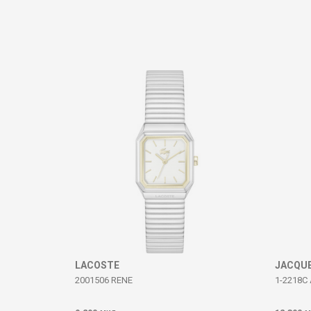
Коментар
ИСПРАТИ
LACOSTE
JACQU
2001506 RENE
1-2218C