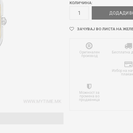
КОЛИЧИНА:
ДОДАДИ В
ЗАЧУВАЈ ВО ЛИСТА НА ЖЕЛ
Оригинален
Бесплатна 
производ
Избор на на
плаќа
Можност за
промена во
продавница