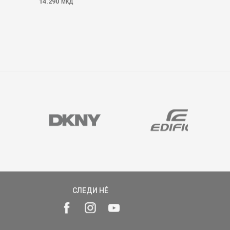
14.290
МКД
СЛЕДИ НÉ