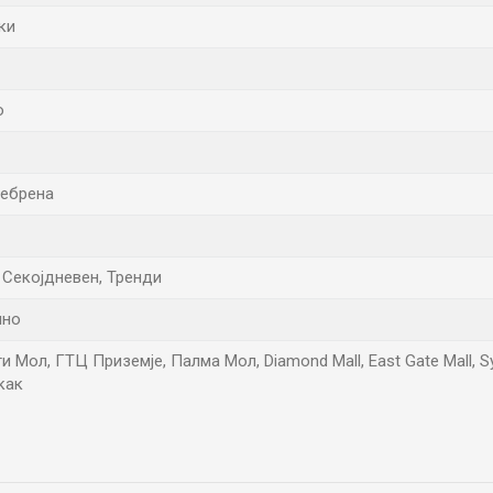
ки
о
ребрена
, Секојдневен, Тренди
лно
и Мол, ГТЦ Приземје, Палма Мол, Diamond Mall, East Gate Mall, Sy
как
Е-меил