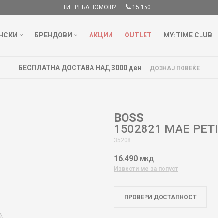
ТИ ТРЕБА ПОМОШ?
15 150
НСКИ
БРЕНДОВИ
АКЦИИ
OUTLET
MY:TIME CLUB
БЕСПЛАТНА ДОСТАВА НАД 3000 ден
ДОЗНАЈ ПОВЕЌЕ
BOSS
1502821 MAE PET
35208
16.490
МКД
Извести ме за попуст
ПРОВЕРИ ДОСТАПНОСТ