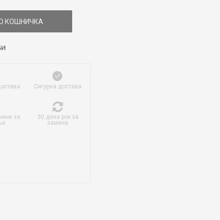
О КОШНИЧКА
БИ
достава
Сигурна достава
чини за
30 дена рок за
ње
замена