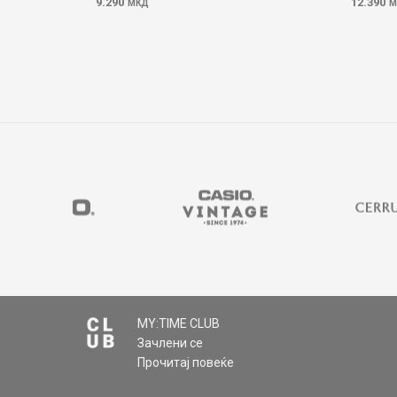
9.290
12.390
МКД
М
MY:TIME CLUB
Зачлени се
Прочитај повеќе