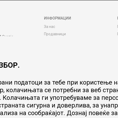
ИНФОРМАЦИИ
За нас
Продавници
4 Скопје
Контакт
MY:TIME CLUB
Вработување
ЗБОР.
Соработка со нас
Сервис и постпродажни услуги
Цена на испорака
ани податоци за тебе при користење на
Гаранција за производ
, колачињата се потребни за веб стра
Ценовник
 Колачињата ги употребуваме за перс
 страната сигурна и доверлива, за ун
ализа на сообраќајот. Дознај повеќе з