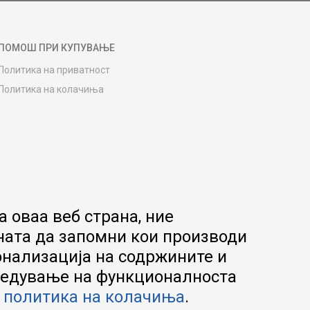
ПОМОШ ПРИ КУПУВАЊЕ
Политика на приватност
Политика на колачиња
Како да купите
Упатство за регистрација
Начини на достава
Замена на роба
Потрошувачки приговор
Ваучери
 оваа веб страна, ние
Product Finder
ната да запомни кои производи
FAQs
онализација на содржините и
апредување на функционалноста
а
политика на колачиња
.