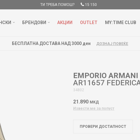
ТИ ТРЕБА ПОМОШ?
15 150
НСКИ
БРЕНДОВИ
АКЦИИ
OUTLET
MY:TIME CLUB
БЕСПЛАТНА ДОСТАВА НАД 3000 ден
ДОЗНАЈ ПОВЕЌЕ
EMPORIO ARMANI
AR11657 FEDERIC
34802
21.890
МКД
Извести ме за попуст
ПРОВЕРИ ДОСТАПНОСТ