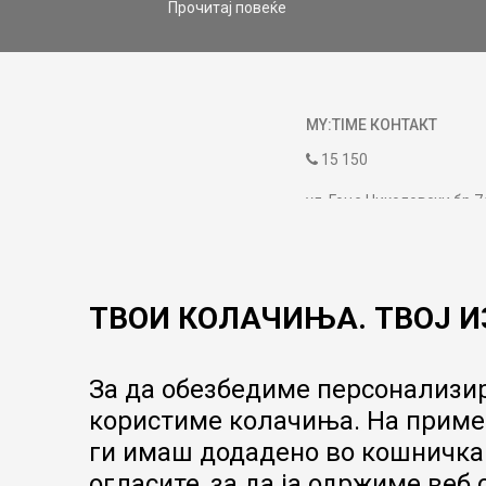
Прочитај повеќе
MY:TIME КОНТАКТ
15 150
ул. Гоце Николовски бр.7
contact@mytime.mk
Работно време:
09:00 до 17:00
ТВОИ КОЛАЧИЊА. ТВОЈ И
За да обезбедиме персонализир
користиме колачиња. На пример
ги имаш додадено во кошничка.
огласите, за да ја одржиме веб