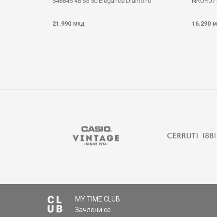
548845 48 55 50 Elegance Diamond
NROP.07 
21.990
16.290
МКД
М
MY:TIME CLUB
Зачлени се