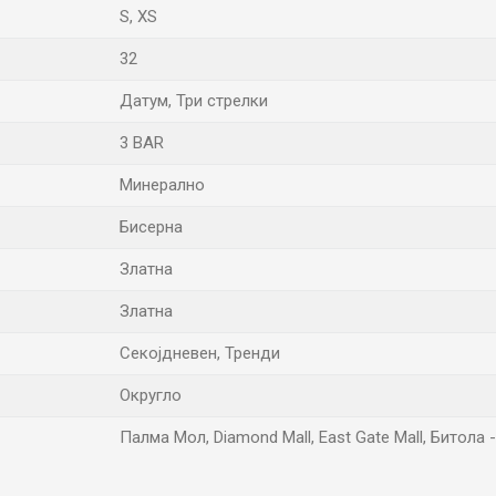
S
,
XS
32
Датум, Три стрелки
3 BAR
Минерално
Бисерна
Златна
Златна
Секојдневен, Тренди
Округло
Палма Мол, Diamond Mall, East Gate Mall, Битола