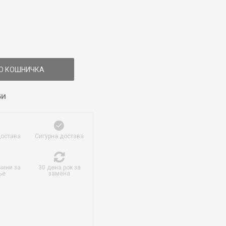
О КОШНИЧКА
БИ
достава
Сигурна достава
чини за
30 дена рок за
ње
замена