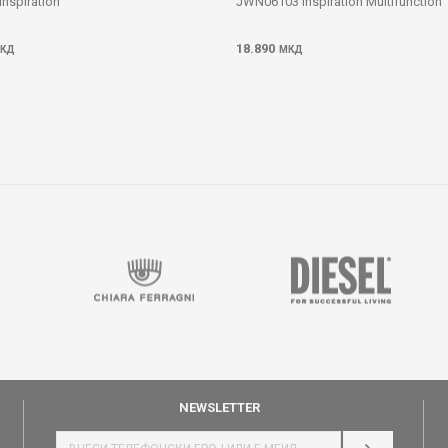
Inspiration
JWN06103 Inspiration Multifunction
18.890
КД
МКД
NEWSLETTER