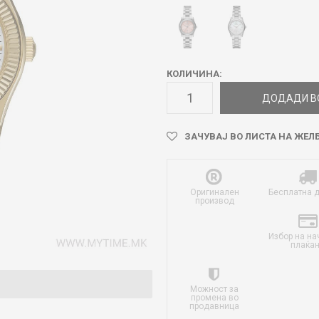
КОЛИЧИНА:
ДОДАДИ В
ЗАЧУВАЈ ВО ЛИСТА НА ЖЕЛ
Оригинален
Бесплатна 
производ
Избор на на
плаќа
Можност за
промена во
продавница