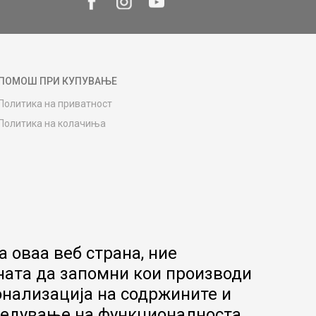
ПОМОШ ПРИ КУПУВАЊЕ
Политика на приватност
Политика на колачиња
Како да купите
Упатство за регистрација
Начини на достава
Замена на роба
Потрошувачки приговор
Ваучери
 оваа веб страна, ние
Product Finder
ната да запомни кои производи
FAQs
онализација на содржините и
апредување на функционалноста