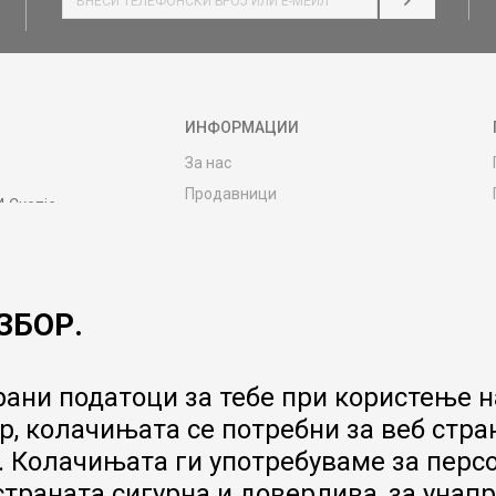
НАЈАВИ СЕ
ИНФОРМАЦИИ
За нас
Продавници
4 Скопје
Контакт
MY:TIME CLUB
Вработување
ЗБОР.
Соработка со нас
Сервис и постпродажни услуги
Цена на испорака
ани податоци за тебе при користење на
Гаранција за производ
, колачињата се потребни за веб стра
Ценовник
 Колачињата ги употребуваме за перс
 страната сигурна и доверлива, за ун