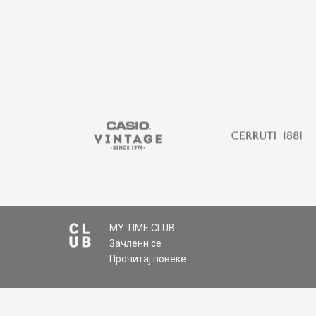
MY:TIME CLUB
Зачлени се
Прочитај повеќе