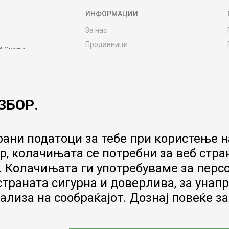
ИНФОРМАЦИИ
За нас
Продавници
4 Скопје
Контакт
MY:TIME CLUB
Вработување
ЗБОР.
Соработка со нас
Сервис и постпродажни услуги
Цена на испорака
ани податоци за тебе при користење на
Гаранција за производ
, колачињата се потребни за веб стра
Ценовник
 Колачињата ги употребуваме за перс
 страната сигурна и доверлива, за ун
ализа на сообраќајот. Дознај повеќе з