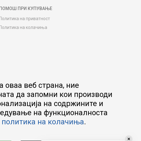
ПОМОШ ПРИ КУПУВАЊЕ
Политика на приватност
Политика на колачиња
Како да купите
Упатство за регистрација
Начини на достава
Замена на роба
Потрошувачки приговор
Ваучери
 оваа веб страна, ние
Product Finder
ната да запомни кои производи
FAQs
онализација на содржините и
апредување на функционалноста
а
политика на колачиња
.
✕