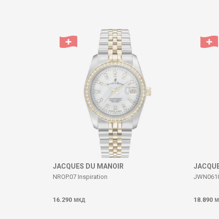
Коментар
ИСПРАТИ
JACQUES DU MANOIR
JACQUE
NROP.07 Inspiration
JWN06102
16.290
18.890
МКД
М