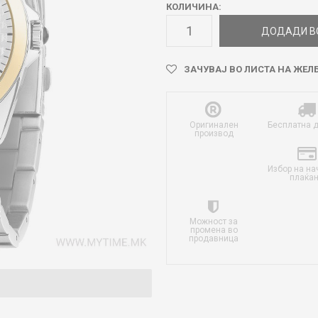
КОЛИЧИНА:
ДОДАДИ В
ЗАЧУВАЈ ВО ЛИСТА НА ЖЕЛ
Оригинален
Бесплатна 
производ
Избор на на
плаќа
Можност за
промена во
продавница