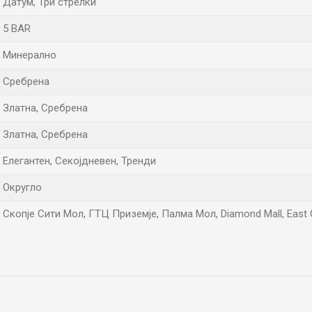
Датум, Три стрелки
5 BAR
Минерално
Сребрена
Златна, Сребрена
Златна, Сребрена
Елегантен, Секојдневен, Тренди
Округло
Скопје Сити Мол, ГТЦ Приземје, Палма Мол, Diamond Mall, East 
Е-меил