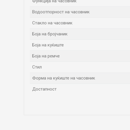
Функција на часовник
Водоотпорност на часовник
Стакло на часовник
Боја на бројчаник
Боја на куќиште
Боја на ремче
Стил
Форма на куќиште на часовник
Достапност
Име/Прекар