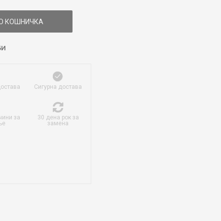
О КОШНИЧКА
БИ
достава
Сигурна достава
чини за
30 дена рок за
ње
замена