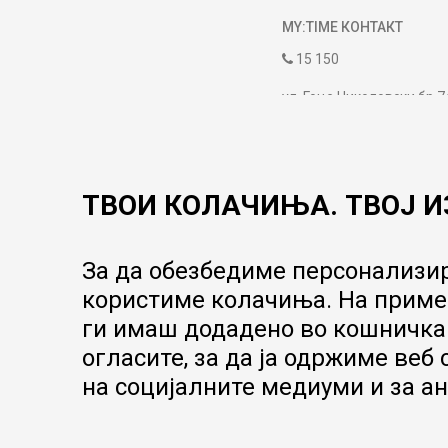
MY:TIME КОНТАКТ
15 150
ул. Гоце Николовски бр.7
contact@mytime.mk
Работно време:
09:00 до 17:00
ТВОИ КОЛАЧИЊА. ТВОЈ И
За да обезбедиме персонализир
користиме колачиња. На пример
ги имаш додадено во кошничка.
огласите, за да ја одржиме веб
на социјалните медиуми и за ан