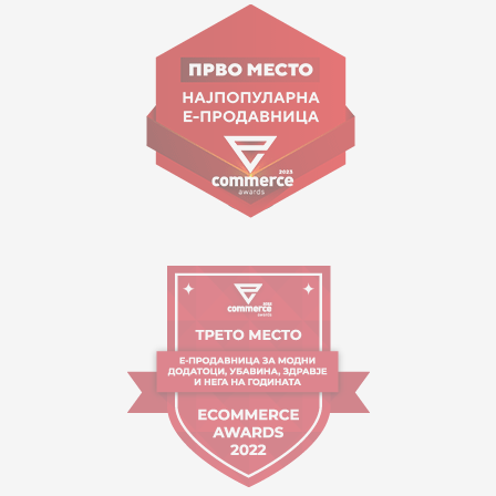
ул. Гоце Николовски бр.74 Скопје
contact@mytime.mk
Работно време:
09:00 до 17:00