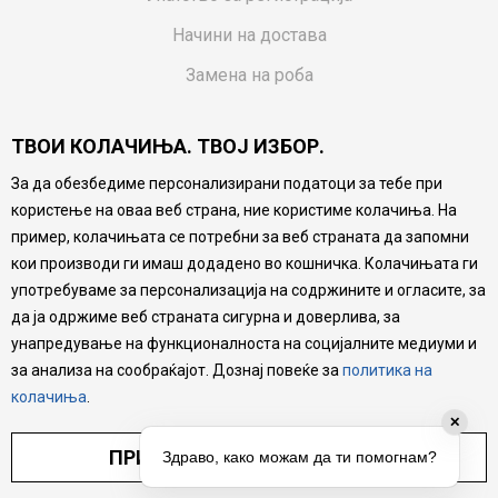
Начини на достава
Замена на роба
Потрошувачки приговор
ТВОИ КОЛАЧИЊА. ТВОЈ ИЗБОР.
Ваучери
За да обезбедиме персонализирани податоци за тебе при
Product Finder
користење на оваа веб страна, ние користиме колачиња. На
FAQs
пример, колачињата се потребни за веб страната да запомни
кои производи ги имаш додадено во кошничка. Колачињата ги
Настојуваме да бидеме што попрецизни во описот на
употребуваме за персонализација на содржините и огласите, за
производите, прикажување на слики и цени, но не
да ја одржиме веб страната сигурна и доверлива, за
можеме да гарантираме дека сите информации се
комплетни и без грешка. Сите производи се дел од
унапредување на функционалноста на социјалните медиуми и
нашата понуда, но не се подразбира дека мора да се
за анализа на сообраќајот. Дознај повеќе за
политика на
достапни во секој момент.
колачиња
.
✕
ПРИЛАГОДИ ПОСТАВУВАЊА
Здраво, како можам да ти помогнам?