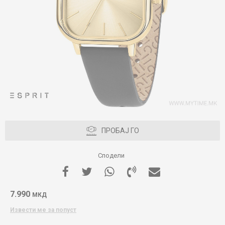
ПРОБАЈ ГО
Сподели
7.990
МКД
Извести ме за попуст