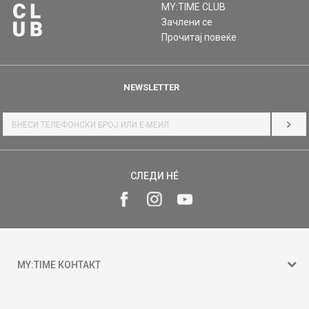
MY:TIME CLUB
Зачлени се
Прочитај повеќе
NEWSLETTER
НАЈ
СЛЕДИ НÉ
MY:TIME КОНТАКТ
15 150