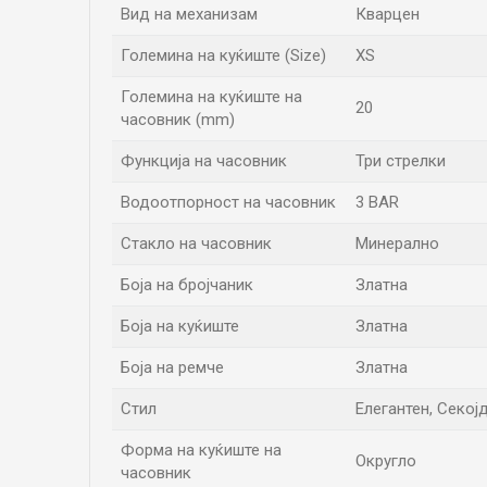
Вид на механизам
Кварцен
Големина на куќиште (Size)
XS
Големина на куќиште на
20
часовник (mm)
Функција на часовник
Три стрелки
Водоотпорност на часовник
3 BAR
Стакло на часовник
Минерално
Боја на бројчаник
Златна
Боја на куќиште
Златна
Боја на ремче
Златна
Стил
Елегантен, Секој
Форма на куќиште на
Округло
часовник