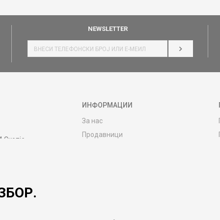
NEWSLETTER
НАЈАВИ СЕ
ИНФОРМАЦИИ
За нас
Продавници
4 Скопје
Контакт
MY:TIME CLUB
Вработување
ЗБОР.
Соработка со нас
Сервис и постпродажни услуги
Цена на испорака