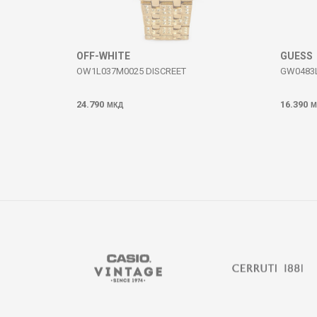
ИСПРАТИ
OFF-WHITE
GUESS
OW1L037M0025 DISCREET
GW0483
24.790
16.390
МКД
М