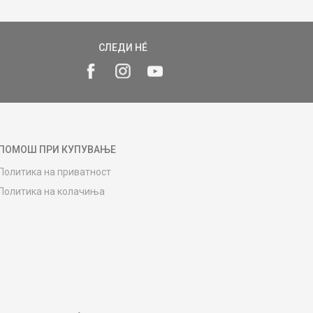
СЛЕДИ НÉ
ПОМОШ ПРИ КУПУВАЊЕ
Политика на приватност
Политика на колачиња
Како да купите
Упатство за регистрација
Начини на достава
Замена на роба
Потрошувачки приговор
Ваучери