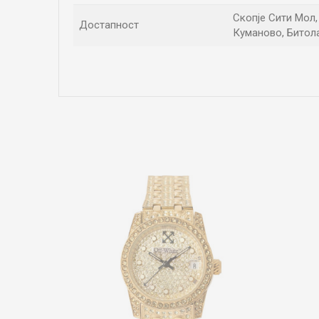
Скопје Сити Мол, 
Достапност
Куманово, Битола
Име/Прекар
Коментар