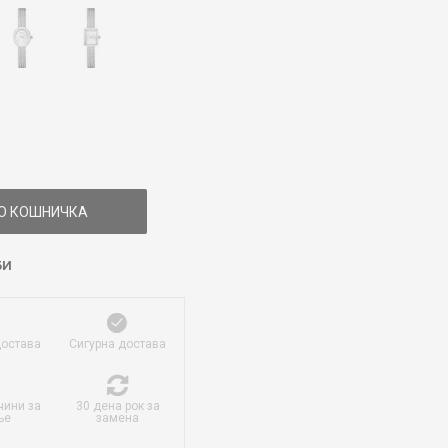
О КОШНИЧКА
БИ
достава
Сигурна достава
чини за
30 дена рок за
ње
замена