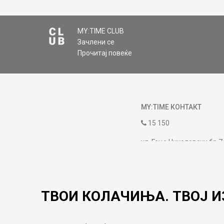
MY:TIME CLUB
Зачлени се
Прочитај повеќе
MY:TIME КОНТАКТ
15 150
ул. Гоце Николовски бр.7
contact@mytime.mk
Работно време:
09:00 до 17:00
ТВОИ КОЛАЧИЊА. ТВОЈ И