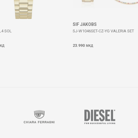
SIF JAKOBS
L4 SOL
SJ-W1046SET-CZ-YG VALERIA SET
23.990
КД
МКД