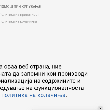
ПОМОШ ПРИ КУПУВАЊЕ
Политика на приватност
Политика на колачиња
Како да купите
Упатство за регистрација
Начини на достава
Замена на роба
Потрошувачки приговор
Ваучери
 оваа веб страна, ние
Product Finder
ната да запомни кои производи
FAQs
онализација на содржините и
апредување на функционалноста
а
политика на колачиња
.
✕