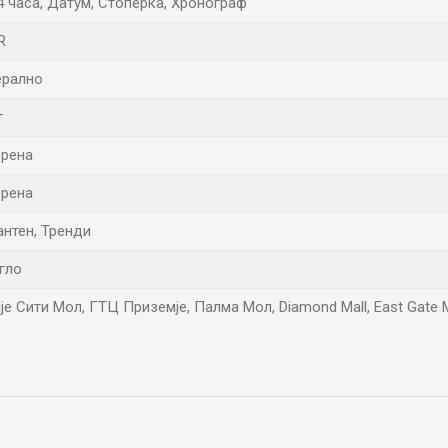
4 часа, Датум, Стоперка, Хронограф
R
ерално
т
рена
рена
антен, Тренди
гло
је Сити Мол, ГТЦ Приземје, Палма Мол, Diamond Mall, East Gate 
Е-меил