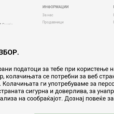
ИНФОРМАЦИИ
За нас
Продавници
4 Скопје
Контакт
MY:TIME CLUB
Вработување
ЗБОР.
Соработка со нас
Сервис и постпродажни услуги
Цена на испорака
ани податоци за тебе при користење на
Гаранција за производ
, колачињата се потребни за веб стра
Ценовник
 Колачињата ги употребуваме за перс
 страната сигурна и доверлива, за ун
ализа на сообраќајот. Дознај повеќе з