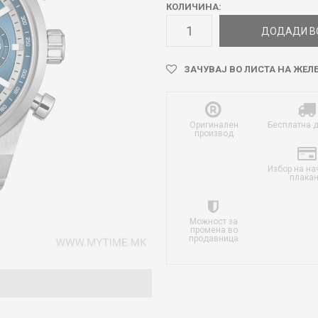
КОЛИЧИНА:
ДОДАДИ В
ЗАЧУВАЈ ВО ЛИСТА НА ЖЕЛ
Оригинален
Бесплатна 
производ
Избор на на
плаќа
Можност за
промена во
продавница