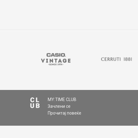
MY:TIME CLUB
Зачлени се
Прочитај повеќе