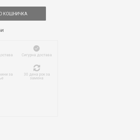
О КОШНИЧКА
БИ
достава
Сигурна достава
чини за
30 дена рок за
ње
замена