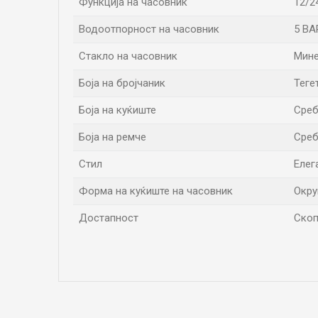
Функција на часовник
12/2
Водоотпорност на часовник
5 BA
Стакло на часовник
Мин
Боја на бројчаник
Теге
Боја на куќиште
Среб
Боја на ремче
Среб
Стил
Елег
Форма на куќиште на часовник
Окру
Достапност
Скоп
Име/Прекар