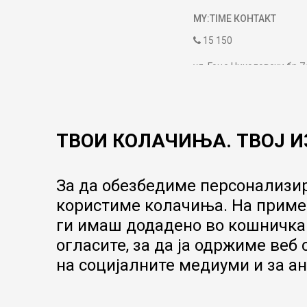
MY:TIME КОНТАКТ
15 150
ул. Гоце Николовски бр.7
contact@mytime.mk
Работно време:
09:00 до 17:00
ТВОИ КОЛАЧИЊА. ТВОЈ И
За да обезбедиме персонализир
користиме колачиња. На пример
ги имаш додадено во кошничка.
огласите, за да ја одржиме веб
на социјалните медиуми и за ан