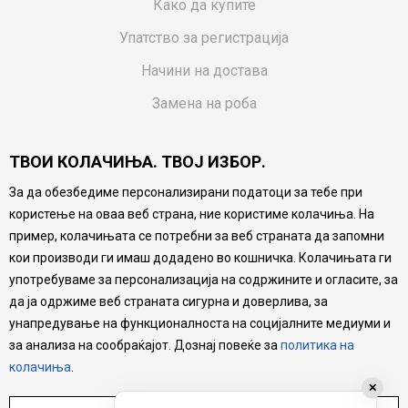
Како да купите
Упатство за регистрација
Начини на достава
Замена на роба
Потрошувачки приговор
ТВОИ КОЛАЧИЊА. ТВОЈ ИЗБОР.
Ваучери
За да обезбедиме персонализирани податоци за тебе при
Product Finder
користење на оваа веб страна, ние користиме колачиња. На
FAQs
пример, колачињата се потребни за веб страната да запомни
кои производи ги имаш додадено во кошничка. Колачињата ги
Настојуваме да бидеме што попрецизни во описот на
употребуваме за персонализација на содржините и огласите, за
производите, прикажување на слики и цени, но не
да ја одржиме веб страната сигурна и доверлива, за
можеме да гарантираме дека сите информации се
комплетни и без грешка. Сите производи се дел од
унапредување на функционалноста на социјалните медиуми и
нашата понуда, но не се подразбира дека мора да се
за анализа на сообраќајот. Дознај повеќе за
политика на
достапни во секој момент.
колачиња
.
✕