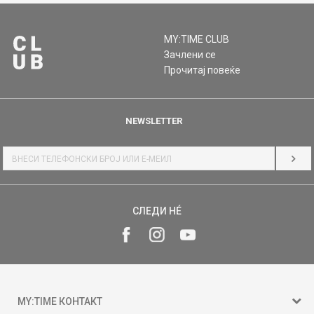
MY:TIME CLUB
Зачлени се
Прочитај повеќе
NEWSLETTER
НАЈ
СЛЕДИ НÉ
MY:TIME КОНТАКТ