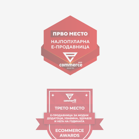
15 150
ул. Гоце Николовски бр.74 Скопје
contact@mytime.mk
Работно време:
09:00 до 17:00