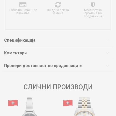
Избор на начини за
30 дена рок за
Можност за
плаќање
замена
промена во
продавница
Спецификација
Коментари
Провери достапност во продавниците
СЛИЧНИ ПРОИЗВОДИ