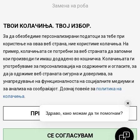
Замена на роба
Потрошувачки приговор
ТВОИ КОЛАЧИЊА. ТВОЈ ИЗБОР.
Ваучери
За да обезбедиме персонализирани податоци за тебе при
Product Finder
користење на оваа веб страна, ние користиме колачиња. На
FAQs
пример, колачињата се потребни за веб страната да запомни
кои производи ги имаш додадено во кошничка. Колачињата ги
Настојуваме да бидеме што попрецизни во описот на
употребуваме за персонализација на содржините и огласите, за
производите, прикажување на слики и цени, но не
да ја одржиме веб страната сигурна и доверлива, за
можеме да гарантираме дека сите информации се
комплетни и без грешка. Сите производи се дел од
унапредување на функционалноста на социјалните медиуми и
нашата понуда, но не се подразбира дека мора да се
за анализа на сообраќајот. Дознај повеќе за
политика на
достапни во секој момент.
колачиња
.
✕
ПРИЛАГОДИ ПОСТАВУВАЊА
Здраво, како можам да ти помогнам?
СЕ СОГЛАСУВАМ