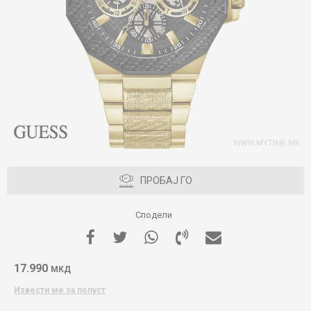
ПРОБАЈ ГО
Сподели
17.990
МКД
Извести ме за попуст