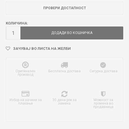
ПРОВЕРИ ДОСТАПНОСТ
КОЛИЧИНА:
ДОДАДИ ВО КОШНИЧКА
ЗАЧУВАЈ ВО ЛИСТА НА ЖЕЛБИ
Оригинален
Бесплатна достава
Сигурна достава
производ
Избор на начини за
30 дена рок за
Можност за
плаќање
замена
промена во
продавница