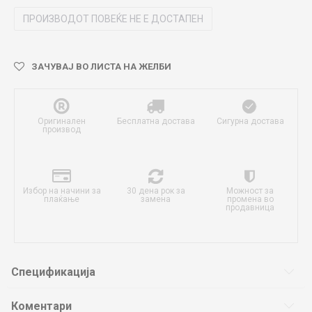
ПРОИЗВОДОТ ПОВЕЌЕ НЕ Е ДОСТАПЕН
ЗАЧУВАЈ ВО ЛИСТА НА ЖЕЛБИ
Оригинален
Бесплатна достава
Сигурна достава
производ
Избор на начини за
30 дена рок за
Можност за
плаќање
замена
промена во
продавница
Спецификација
Коментари