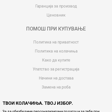
Гаранција за производ
Ценовник
ПОМОШ ПРИ КУПУВАЊЕ
Политика на приватност
Политика на колачиња
Како да купите
Упатство за регистрација
Начини на достава
Замена на роба
Потрошувачки приговор
ТВОИ КОЛАЧИЊА. ТВОЈ ИЗБОР.
Ваучери
За да обезбедиме персонализирани податоци за тебе при