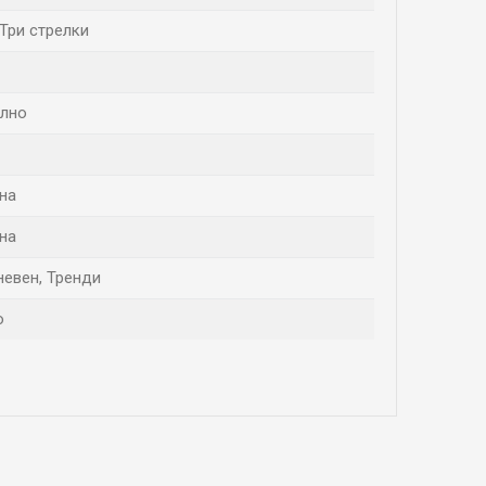
 Три стрелки
лно
на
на
невен, Тренди
о