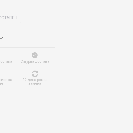
ОСТАПЕН
БИ
достава
Сигурна достава
чини за
30 дена рок за
ње
замена