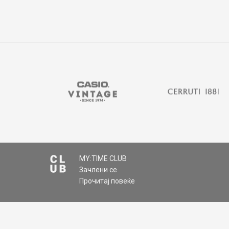
MY:TIME CLUB
Зачлени се
Прочитај повеќе