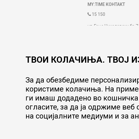
MY:TIME КОНТАКТ
15 150
ул. Гоце Николовски бр.7
contact@mytime.mk
Работно време:
09:00 до 17:00
ТВОИ КОЛАЧИЊА. ТВОЈ И
За да обезбедиме персонализир
користиме колачиња. На пример
ги имаш додадено во кошничка.
огласите, за да ја одржиме веб
на социјалните медиуми и за ан