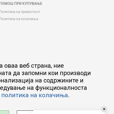
ПОМОШ ПРИ КУПУВАЊЕ
Политика на приватност
Политика на колачиња
Како да купите
Упатство за регистрација
Начини на достава
Замена на роба
Потрошувачки приговор
Ваучери
 оваа веб страна, ние
Product Finder
ната да запомни кои производи
FAQs
онализација на содржините и
апредување на функционалноста
а
политика на колачиња
.
✕