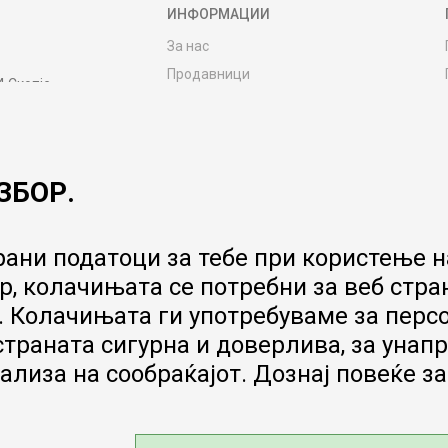
ИНФОРМАЦИИ
За нас
Продавници
4 Скопје
Контакт
MY:TIME CLUB
Вработување
ЗБОР.
Соработка со нас
Сервис и постпродажни услуги
Цена на испорака
ани податоци за тебе при користење на
Гаранција за производ
, колачињата се потребни за веб стра
Ценовник
 Колачињата ги употребуваме за перс
 страната сигурна и доверлива, за ун
ализа на сообраќајот. Дознај повеќе з