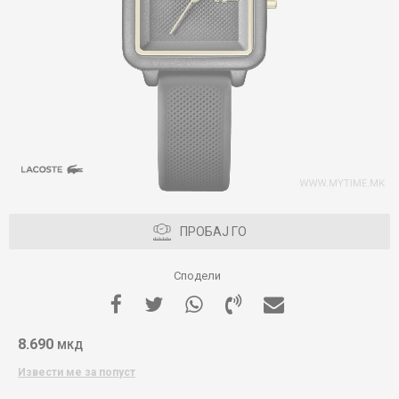
ПРОБАЈ ГО
Сподели
8.690
МКД
Извести ме за попуст