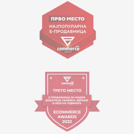
ул. Гоце Николовски бр.74 Скопје
contact@mytime.mk
Работно време:
09:00 до 17:00