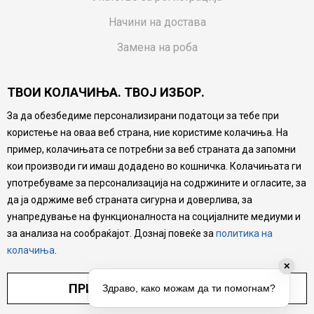
Начини на достава
Замена на роба
Потрошувачки приговор
ТВОИ КОЛАЧИЊА. ТВОЈ ИЗБОР.
Ваучери
За да обезбедиме персонализирани податоци за тебе при
Product Finder
користење на оваа веб страна, ние користиме колачиња. На
FAQs
пример, колачињата се потребни за веб страната да запомни
кои производи ги имаш додадено во кошничка. Колачињата ги
Настојуваме да бидеме што попрецизни во описот на
употребуваме за персонализација на содржините и огласите, за
производите, прикажување на слики и цени, но не
да ја одржиме веб страната сигурна и доверлива, за
можеме да гарантираме дека сите информации се
комплетни и без грешка. Сите производи се дел од
унапредување на функционалноста на социјалните медиуми и
нашата понуда, но не се подразбира дека мора да се
за анализа на сообраќајот. Дознај повеќе за
политика на
достапни во секој момент.
колачиња
.
✕
ПРИЛАГОДИ ПОСТАВУВАЊА
Здраво, како можам да ти помогнам?