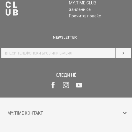
MY:TIME CLUB
Зачлени се
Прочитај повеќе
NEWSLETTER
НАЈ
СЛЕДИ НÉ
MY:TIME КОНТАКТ
15 150