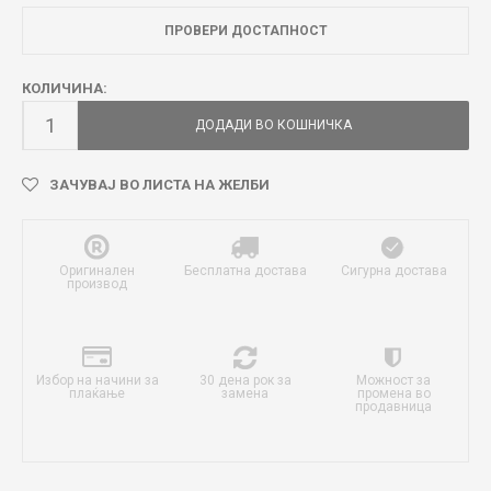
ПРОВЕРИ ДОСТАПНОСТ
КОЛИЧИНА:
ДОДАДИ ВО КОШНИЧКА
ЗАЧУВАЈ ВО ЛИСТА НА ЖЕЛБИ
Оригинален
Бесплатна достава
Сигурна достава
производ
Избор на начини за
30 дена рок за
Можност за
плаќање
замена
промена во
продавница