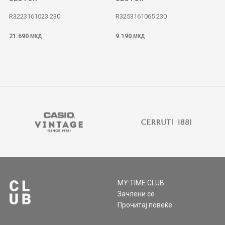
R3223161023 230
R3253161065 230
21.690
9.190
МКД
МКД
MY:TIME CLUB
Зачлени се
Прочитај повеќе