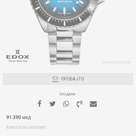
ПРОБАЈ ГО
Сподели
91.390
МКД
Извести ме за попуст