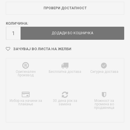
ПРОВЕРИ ДОСТАПНОСТ
КОЛИЧИНА:
ДОДАДИ ВО КОШНИЧКА
ЗАЧУВАЈ ВО ЛИСТА НА ЖЕЛБИ
Оригинален
Бесплатна достава
Сигурна достава
производ
Избор на начини за
30 дена рок за
Можност за
плаќање
замена
промена во
продавница