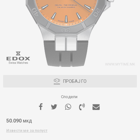
ПРОБАЈ ГО
Сподели
50.090
МКД
Извести ме за попуст