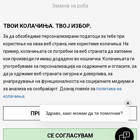
Замена на роба
Потрошувачки приговор
ТВОИ КОЛАЧИЊА. ТВОЈ ИЗБОР.
Ваучери
За да обезбедиме персонализирани податоци за тебе при
Product Finder
користење на оваа веб страна, ние користиме колачиња. На
FAQs
пример, колачињата се потребни за веб страната да запомни
кои производи ги имаш додадено во кошничка. Колачињата ги
Настојуваме да бидеме што попрецизни во описот на
употребуваме за персонализација на содржините и огласите, за
производите, прикажување на слики и цени, но не
да ја одржиме веб страната сигурна и доверлива, за
можеме да гарантираме дека сите информации се
комплетни и без грешка. Сите производи се дел од
унапредување на функционалноста на социјалните медиуми и
нашата понуда, но не се подразбира дека мора да се
за анализа на сообраќајот. Дознај повеќе за
политика на
достапни во секој момент.
колачиња
.
✕
ПРИЛАГОДИ ПОСТАВУВАЊА
Здраво, како можам да ти помогнам?
СЕ СОГЛАСУВАМ