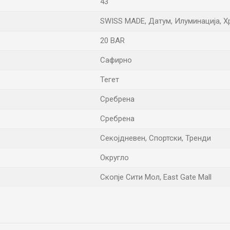
43
SWISS MADE, Датум, Илуминација, 
20 BAR
Сафирно
Тегет
Сребрена
Сребрена
Секојдневен, Спортски, Тренди
Округло
Скопје Сити Мол, East Gate Mall
Е-меил