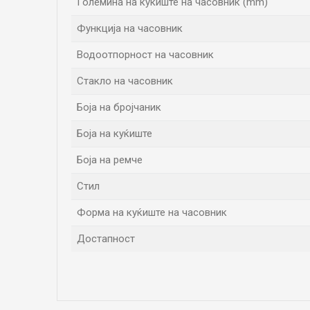
Големина на куќиште на часовник (mm)
Функција на часовник
Водоотпорност на часовник
Стакло на часовник
Боја на бројчаник
Боја на куќиште
Боја на ремче
Стил
Форма на куќиште на часовник
Достапност
Име/Прекар