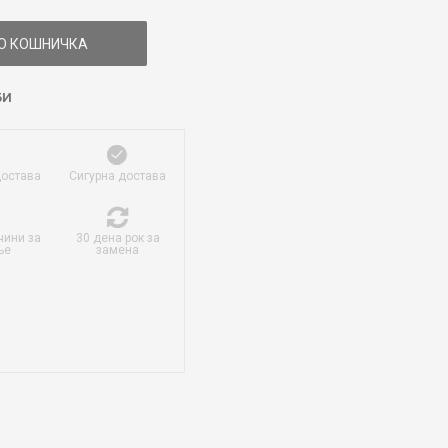
О КОШНИЧКА
БИ
достава
Сигурна достава
чини за
30 дена рок за
ње
замена