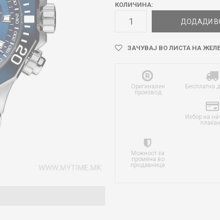
КОЛИЧИНА:
ДОДАДИ В
ЗАЧУВАЈ ВО ЛИСТА НА ЖЕЛ
Оригинален
Бесплатна 
производ
Избор на на
плаќа
Можност за
промена во
продавница