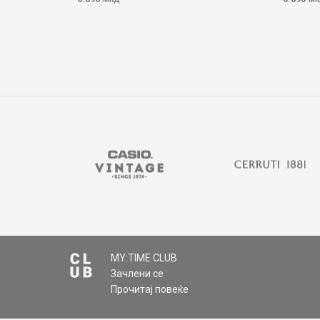
MY:TIME CLUB
Зачлени се
Прочитај повеќе