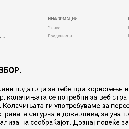
ИНФОРМАЦИИ
За нас
Продавници
4 Скопје
Контакт
MY:TIME CLUB
Вработување
ЗБОР.
Соработка со нас
Сервис и постпродажни услуги
Цена на испорака
ани податоци за тебе при користење на
Гаранција за производ
, колачињата се потребни за веб стра
Ценовник
 Колачињата ги употребуваме за перс
 страната сигурна и доверлива, за ун
ализа на сообраќајот. Дознај повеќе з