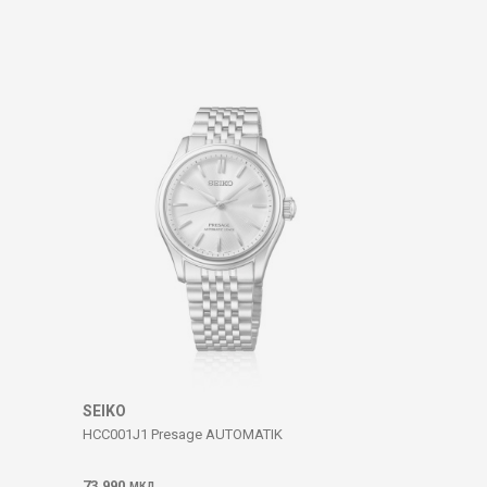
SEIKO
HCC001J1 Presage AUTOMATIK
73.990
МКД