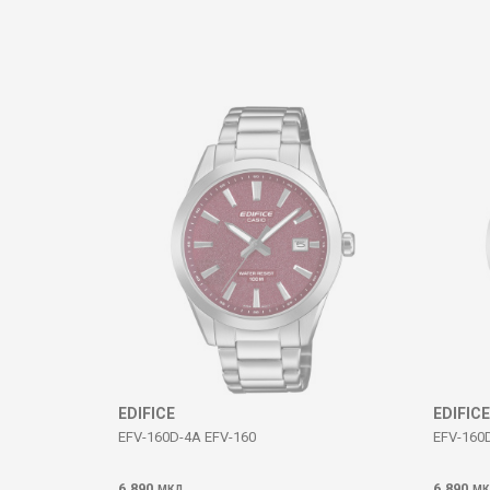
Коментар
ИСПРАТИ
EDIFICE
EDIFICE
EFV-160D-4A EFV-160
EFV-160
6.890
6.890
МКД
МК