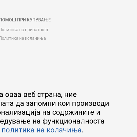
ПОМОШ ПРИ КУПУВАЊЕ
Политика на приватност
Политика на колачиња
Како да купите
Упатство за регистрација
Начини на достава
Замена на роба
Потрошувачки приговор
Ваучери
 оваа веб страна, ние
Product Finder
ната да запомни кои производи
FAQs
онализација на содржините и
апредување на функционалноста
а
политика на колачиња
.