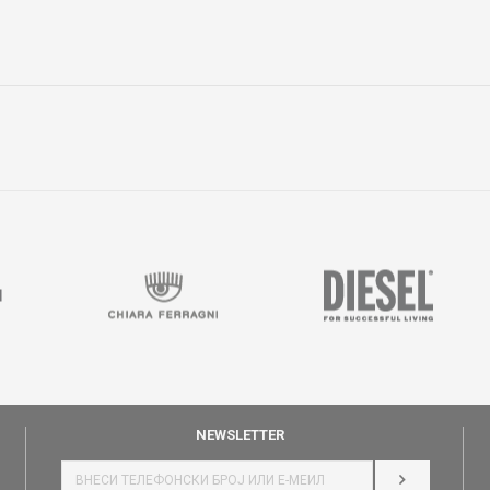
Е-меил
NEWSLETTER
НАЈАВИ СЕ