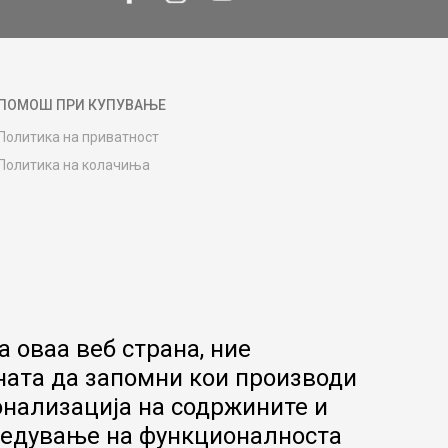
ПОМОШ ПРИ КУПУВАЊЕ
Политика на приватност
Политика на колачиња
Како да купите
Упатство за регистрација
Начини на достава
Замена на роба
Потрошувачки приговор
Ваучери
 оваа веб страна, ние
Product Finder
ната да запомни кои производи
FAQs
онализација на содржините и
апредување на функционалноста