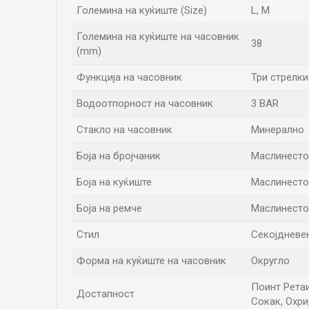
Големина на куќиште (Size)
L
,
M
Големина на куќиште на часовник
38
(mm)
Функција на часовник
Три стрелки
Водоотпорност на часовник
3 BAR
Стакло на часовник
Минерално
Боја на бројчаник
Маслинесто
Боја на куќиште
Маслинесто
Боја на ремче
Маслинесто
Стил
Секојдневен
Форма на куќиште на часовник
Округло
Поинт Ретаи
Достапност
Сокак, Охри