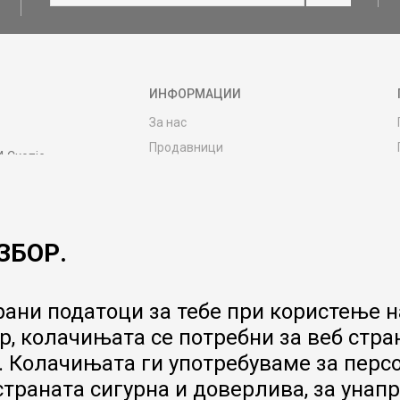
ИНФОРМАЦИИ
За нас
Продавници
4 Скопје
Контакт
MY:TIME CLUB
Вработување
ЗБОР.
Соработка со нас
Сервис и постпродажни услуги
Цена на испорака
ани податоци за тебе при користење на
Гаранција за производ
, колачињата се потребни за веб стра
Ценовник
 Колачињата ги употребуваме за перс
 страната сигурна и доверлива, за ун