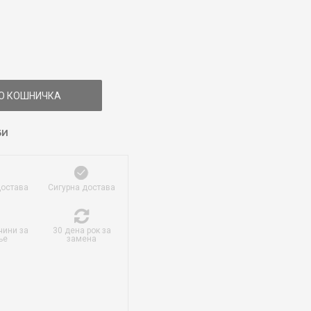
О КОШНИЧКА
БИ
достава
Сигурна достава
чини за
30 дена рок за
ње
замена