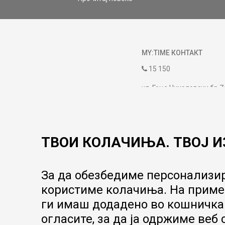
MY:TIME КОНТАКТ
15 150
ул. Гоце Николовски бр.7
contact@mytime.mk
Работно време:
09:00 до 17:00
ТВОИ КОЛАЧИЊА. ТВОЈ И
За да обезбедиме персонализир
користиме колачиња. На пример
ги имаш додадено во кошничка.
огласите, за да ја одржиме веб