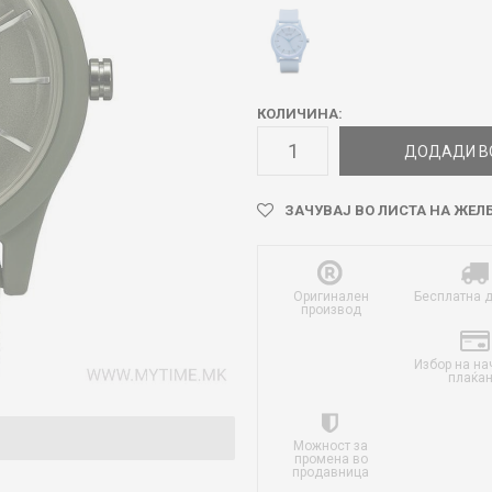
КОЛИЧИНА:
ДОДАДИ В
ЗАЧУВАЈ ВО ЛИСТА НА ЖЕЛ
Оригинален
Бесплатна 
производ
Избор на на
плаќа
Можност за
промена во
продавница