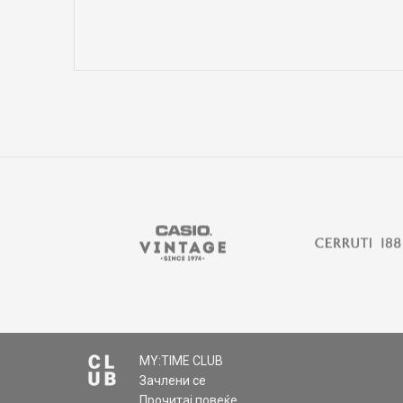
Име/Прекар
Коментар
MY:TIME CLUB
Зачлени се
ИСПРАТИ
Прочитај повеќе