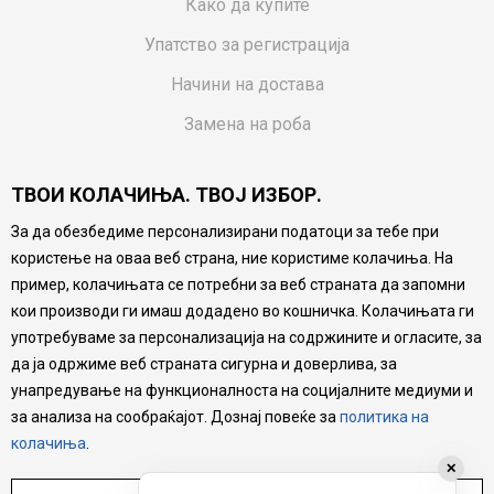
Како да купите
Упатство за регистрација
Начини на достава
Замена на роба
Потрошувачки приговор
ТВОИ КОЛАЧИЊА. ТВОЈ ИЗБОР.
Ваучери
За да обезбедиме персонализирани податоци за тебе при
Product Finder
користење на оваа веб страна, ние користиме колачиња. На
FAQs
пример, колачињата се потребни за веб страната да запомни
кои производи ги имаш додадено во кошничка. Колачињата ги
Настојуваме да бидеме што попрецизни во описот на
употребуваме за персонализација на содржините и огласите, за
производите, прикажување на слики и цени, но не
да ја одржиме веб страната сигурна и доверлива, за
можеме да гарантираме дека сите информации се
комплетни и без грешка. Сите производи се дел од
унапредување на функционалноста на социјалните медиуми и
нашата понуда, но не се подразбира дека мора да се
за анализа на сообраќајот. Дознај повеќе за
политика на
достапни во секој момент.
колачиња
.
✕