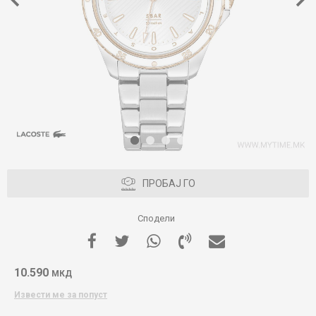
1
2
3
4
ПРОБАЈ ГО
Сподели
10.590
МКД
Извести ме за попуст