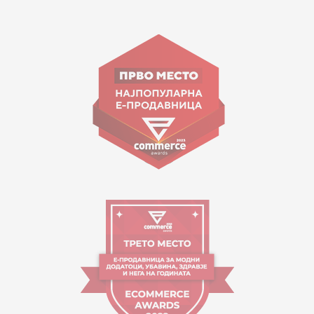
15 150
ул. Гоце Николовски бр.74 Скопје
contact@mytime.mk
Работно време:
09:00 до 17:00