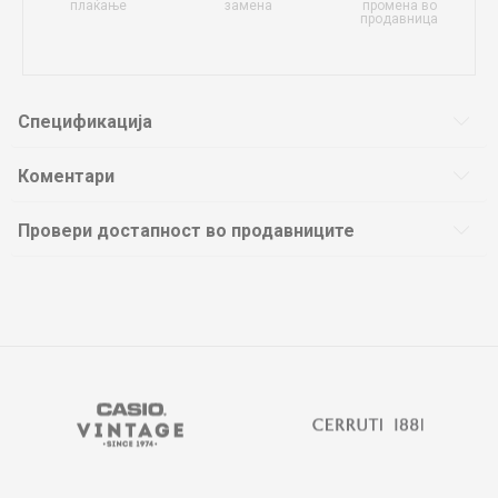
плаќање
замена
промена во
продавница
Спецификација
Коментари
Провери достапност во продавниците