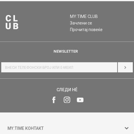
MY:TIME CLUB
Зачлени се
Прочитај повеќе
NEWSLETTER
НАЈ
СЛЕДИ НÉ
MY:TIME КОНТАКТ