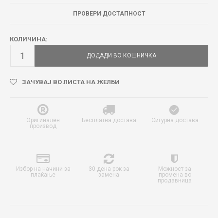
ПРОВЕРИ ДОСТАПНОСТ
КОЛИЧИНА:
ДОДАДИ ВО КОШНИЧКА
ЗАЧУВАЈ ВО ЛИСТА НА ЖЕЛБИ
Оригинален
Бесплатна достава
Сигурна достава
производ
Избор на начини за
30 дена рок за
Можност за
плаќање
замена
промена во
продавница