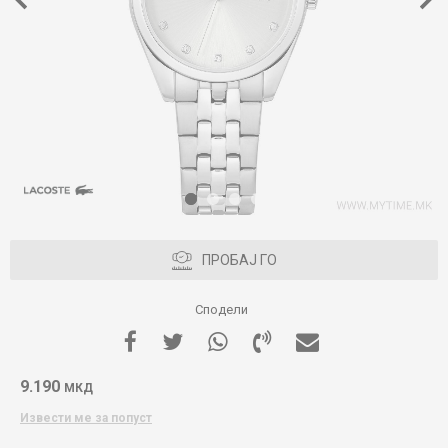
1
2
3
4
ПРОБАЈ ГО
Сподели
9.190
МКД
Извести ме за попуст