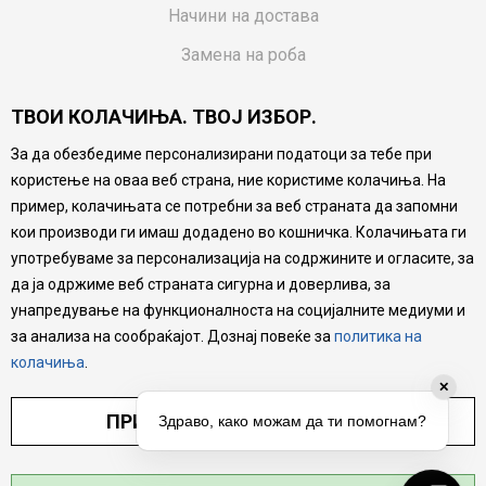
Начини на достава
Замена на роба
Потрошувачки приговор
ТВОИ КОЛАЧИЊА. ТВОЈ ИЗБОР.
Ваучери
За да обезбедиме персонализирани податоци за тебе при
Product Finder
користење на оваа веб страна, ние користиме колачиња. На
пример, колачињата се потребни за веб страната да запомни
FAQs
кои производи ги имаш додадено во кошничка. Колачињата ги
употребуваме за персонализација на содржините и огласите, за
Настојуваме да бидеме што попрецизни во описот на
производите, прикажување на слики и цени, но не
да ја одржиме веб страната сигурна и доверлива, за
можеме да гарантираме дека сите информации се
унапредување на функционалноста на социјалните медиуми и
комплетни и без грешка. Сите производи се дел од
нашата понуда, но не се подразбира дека мора да се
за анализа на сообраќајот. Дознај повеќе за
политика на
достапни во секој момент.
колачиња
.
✕
ПРИЛАГОДИ ПОСТАВУВАЊА
Здраво, како можам да ти помогнам?