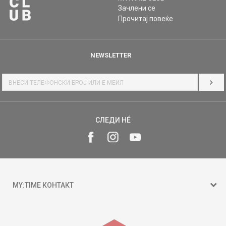
Зачлени се
Прочитај повеќе
NEWSLETTER
НАЈ
СЛЕДИ НÉ
MY:TIME КОНТАКТ
15 150
ул. Гоце Николовски бр.74 Скопје