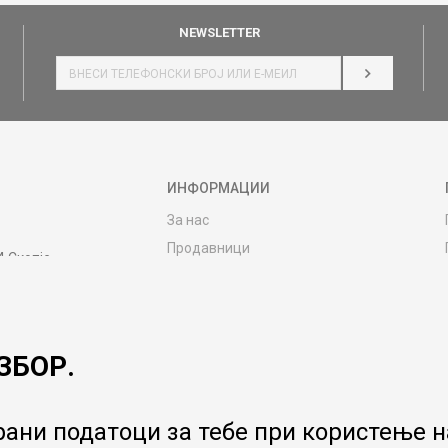
NEWSLETTER
НАЈАВИ СЕ
ИНФОРМАЦИИ
За нас
Продавници
4 Скопје
Контакт
MY:TIME CLUB
Вработување
ЗБОР.
Соработка со нас
Сервис и постпродажни услуги
Цена на испорака
ани податоци за тебе при користење на
Гаранција за производ