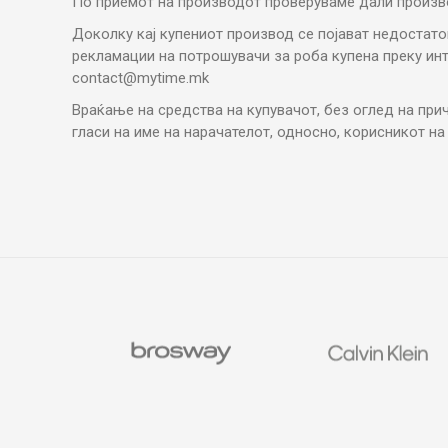
По приемот на производот проверуваме дали произво
Доколку кај купениот производ се појават недостато
рекламации на потрошувачи за роба купена преку ин
contact@mytime.mk
Враќање на средства на купувачот, без оглед на при
гласи на име на нарачателот, односно, корисникот на