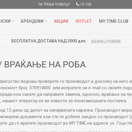
ТИ ТРЕБА ПОМОШ?
15 150
НСКИ
БРЕНДОВИ
АКЦИИ
OUTLET
MY:TIME CLUB
БЕСПЛАТНА ДОСТАВА НАД 3000 ден
ДОЗНАЈ ПОВЕЌЕ
/ ВРАЌАЊЕ НА РОБА
о присуство веднаш проверете го производот и доколку на него
фонскиот број 070914000 или испратете ни e-mail со своите под
оради кои сакате да направите замена, односно, враќање на пр
к, нашиот оператор ќе ве извести за понатамошната постапка.
од 15 дена од денот на напарвената нарачка. Производот мора
игинални документи кои сте ги добиле заедно со производот (ф
ете да го вратите производот во MY:TIME на адреса: ул. Гоце Ни