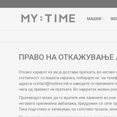
МАШКИ
ЖЕ
ПРАВО НА ОТКАЖУВАЊЕ 
Откако курирот ќе ви ја достави пратката, во негов
согласност со вашата нарачка, побарајте не` на теле
адреса
contact@mytime.mk
и наведете ги причините п
часа од приемот на пратката. Во најкраток можен ро
Производот може да го вратите или замените во рок 
неговата оригинална амбалажа, придружен со сите ор
Така подготвен и запакуван, на сопствен трошок, мож