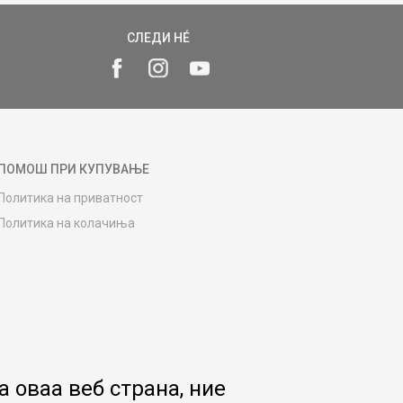
СЛЕДИ НÉ
ПОМОШ ПРИ КУПУВАЊЕ
Политика на приватност
Политика на колачиња
Како да купите
Упатство за регистрација
Начини на достава
Замена на роба
Потрошувачки приговор
Ваучери
 оваа веб страна, ние
Product Finder