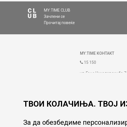
MY:TIME CLUB
Зачлени се
Прочитај повеќе
MY:TIME КОНТАКТ
15 150
ул. Гоце Николовски бр.7
contact@mytime.mk
Работно време:
09:00 до 17:00
ТВОИ КОЛАЧИЊА. ТВОЈ И
За да обезбедиме персонализир