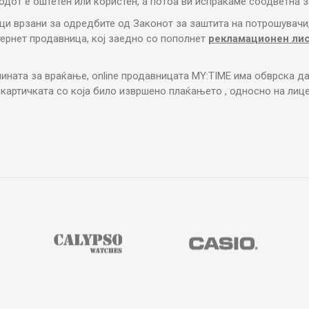
дот е оштетен или користен, а потоа ви испраќаме соодветна з
ци врзани за одредбите од Законот за заштита на потрошувачи
тернет продавница, кој заедно со пополнет
рекламационен ли
чината за враќање, online продавницата MY:TIME има обврска да
 картичката со која било извршено плаќањето , односно на лице