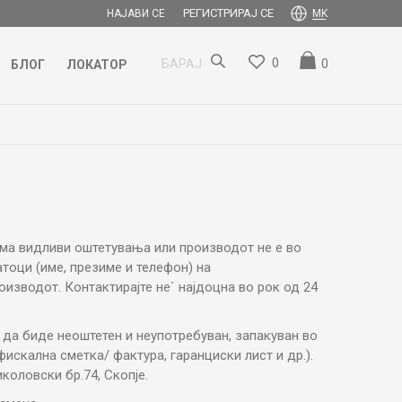
РЕГИСТРИРАЈ СЕ
НАЈАВИ СЕ
MK
0
0
БАРАЈ
БЛОГ
ЛОКАТОР
 има видливи оштетувања или производот не е во
атоци (име, презиме и телефон) на
оизводот. Контактирајте не` најдоцна во рок од 24
 да бидe неоштетен и неупотребуван, запакуван во
искална сметка/ фактура, гаранциски лист и др.).
коловски бр.74, Скопје.