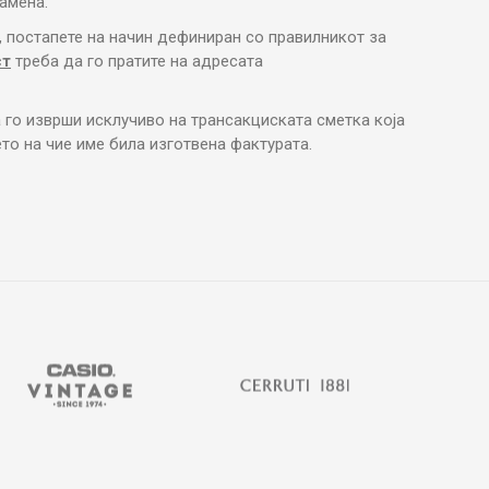
амена.
, постапете на начин дефиниран со правилникот за
ст
треба да го пратите на адресата
 го изврши исклучиво на трансакциската сметка која
то на чие име била изготвена фактурата.