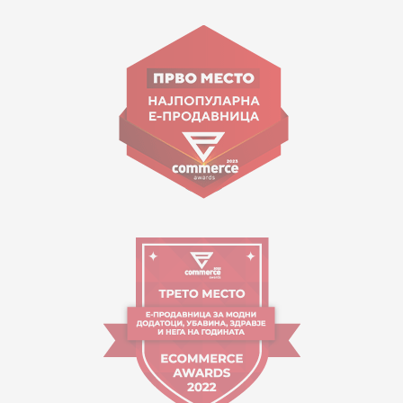
15 150
ул. Гоце Николовски бр.74 Скопје
contact@mytime.mk
Работно време:
09:00 до 17:00