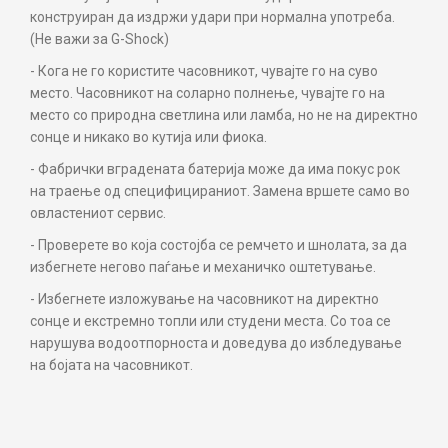
конструиран да издржи удари при нормална употреба.
(Не важи за G-Shock)
- Кога не го користите часовникот, чувајте го на суво
место. Часовникот на соларно полнење, чувајте го на
место со природна светлина или ламба, но не на директно
сонце и никако во кутија или фиока.
- Фабрички вградената батерија може да има покус рок
на траење од специфицираниот. Замена вршете само во
овластениот сервис.
- Проверете во која состојба се ремчето и шнолата, за да
избегнете негово паѓање и механичко оштетување.
- Избегнете изложување на часовникот на директно
сонце и екстремно топли или студени места. Со тоа се
нарушува водоотпорноста и доведува до избледување
на бојата на часовникот.