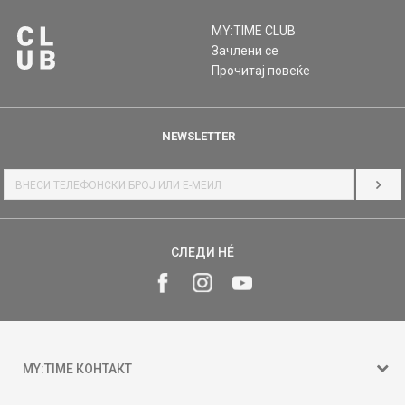
MY:TIME CLUB
Зачлени се
Прочитај повеќе
NEWSLETTER
НАЈ
СЛЕДИ НÉ
MY:TIME КОНТАКТ