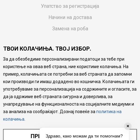
Упатство за регистрација
Начини на достава
Замена на роба
Потрошувачки приговор
ТВОИ КОЛАЧИЊА. ТВОЈ ИЗБОР.
Ваучери
За да обезбедиме персонализирани податоци за тебе при
Product Finder
користење на оваа веб страна, ние користиме колачиња. На
FAQs
пример, колачињата се потребни за веб страната да запомни
кои производи ги имаш додадено во кошничка. Колачињата ги
Настојуваме да бидеме што попрецизни во описот на
употребуваме за персонализација на содржините и огласите, за
производите, прикажување на слики и цени, но не
да ја одржиме веб страната сигурна и доверлива, за
можеме да гарантираме дека сите информации се
комплетни и без грешка. Сите производи се дел од
унапредување на функционалноста на социјалните медиуми и
нашата понуда, но не се подразбира дека мора да се
за анализа на сообраќајот. Дознај повеќе за
политика на
достапни во секој момент.
колачиња
.
✕
ПРИЛАГОДИ ПОСТАВУВАЊА
Здраво, како можам да ти помогнам?