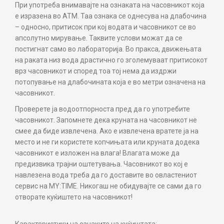
При употреба внимавајте на ознаката на часовникот која
е изразена во АТМ. Таа ознака се однесува на длабочина
– односно, притисок при кој водата и часовникот се во
апсолутно мирување. Таквите услови можат да се
постигнат само во лабораторија. Во пракса, движењата
на раката низ вода драстично го зголемуваат притисокот
врз часовникот и според тоа тој нема да издржи
потопување на длабочината која е во метри означена на
часовникот.
Проверете ја водоотпорноста пред да го употребите
часовникот. Запомнете дека круната на часовникот не
смее да биде извлечена. Ако е извлечена вратете ја на
место и не ги користете копчињата или круната додека
часовникот е изложен на влага! Влагата може да
предизвика трајни оштетувања. Часовникот во кој е
навлезена вода треба да го доставите во овластениот
сервис на MY:TIME. Никогаш не обидувајте се сами да го
отворате куќиштето на часовникот!