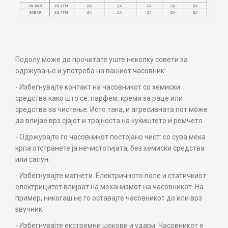
Подолу може да прочитате уште неколку совети за
одржување и употреба на вашиот часовник:
- Избегнувајте контакт на часовникот со хемиски
средства како што се: парфем, креми за раце или
средства за чистење. Исто така, и агресивната пот може
да влијае врз сјајот и трајноста на куќиштето и ремчето.
- Одржувајте го часовникот постојано чист: со сува мека
крпа отстранете ја нечистотијата, без хемиски средства
или сапун.
- Избегнувајте магнети. Електричното поле и статичкиот
електрицитет влијаат на механизмот на часовникот. На
пример, никогаш не го оставајте часовникот до или врз
звучник.
- Избегнувајте екстремни шокови и удари. Часовникот е