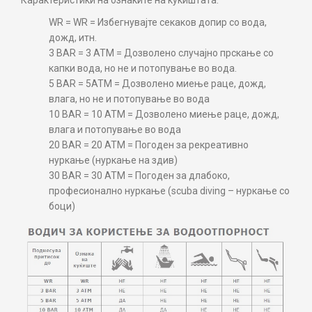
Карактеристики на ознаките на куќиштата:
WR = WR = Избегнувајте секаков допир со вода,
дожд, итн.
3 BAR = 3 ATM = Дозволено случајно прскање со
капки вода, но не и потопување во вода.
5 BAR = 5ATM = Дозволено миење раце, дожд,
влага, но не и потопување во вода
10 BAR = 10 ATM = Дозволено миење раце, дожд,
влага и потопување во вода
20 BAR = 20 ATM = Погоден за рекреативно
нуркање (нуркање на здив)
30 BAR = 30 ATM = Погоден за длабоко,
професионално нуркање (scuba diving – нуркање со
боци)