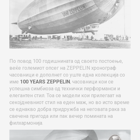
По повод 100 годишнината од своето постоење,
веќе големиот опсег на ZEPPELIN хронограф
часовници е дополнет со уште eдна колекција со
име
100 YEARS ZEPPELIN
, часовници кои се
успешна симбиоза од технички перформанси и
елегантен стил. Тоа се модели кои прилегаат на
секојдневниот стил на еден маж, но во исто време
се еднакво добра придружба на неговата рака за
свечена пригода или пак вечер помината на
филхармонија.