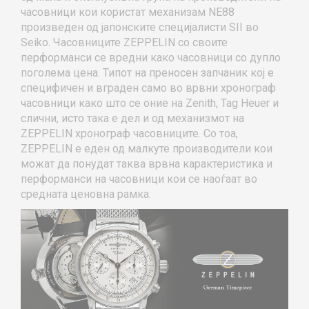
часовници кои користат механизам NE88
произведен од јапонските специјалисти SII во
Seiko. Часовниците ZEPPELIN со своите
перформанси се вредни како часовници со дупло
поголема цена. Типот на преносен запчаник кој е
специфичен и вграден само во врвни хронограф
часовници како што се оние на Zenith, Tag Heuer и
слични, исто така е дел и од механизмот на
ZEPPELIN хронограф часовниците. Со тоа,
ZEPPELIN е еден од малкуте производители кои
можат да понудат таква врвна карактеристика и
перформанси на часовници кои се наоѓаат во
средната ценовна рамка.