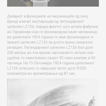
Дизајнот и функциите на часовниците од овој
бренд влечат инспирација од легендарниот
цепелин LZ126, поради фактот што истата фабрика
во Германија која ги произведува овие часовници,
во далечната 1924 година го има произведено и
првиот цепелин LZ126 за долги преку океански
релации. Легендарниот цепелин LZ126 бил долг
200 метри, во тоа време најголемото летало кое
удобно го сместувало својот 30 член екипаж и 30
патници. На 15 Октомври 1924 година цепелинот
LZ126 успешно го завршил летот долг 8.050
километри во времетраење од 81 час.