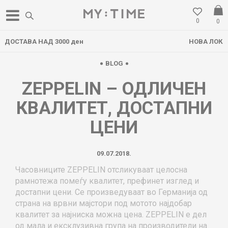
0
0
НОВА ЛОКАЦИЈА ВО ГОСТИВАР
BLOG
ZEPPELIN – ОДЛИЧЕН
КВАЛИТЕТ, ДОСТАПНИ
ЦЕНИ
09.07.2018.
Часовниците ZEPPELIN отсликуваат целосна
рамнотежа помеѓу квалитет, префинет изглед и
достапни цени. Се произведуваат во Германија од
страна на врвни мајстори под мотото најдобар
квалитет за најниска можна цена. ZEPPELIN е дел
од мала и ексклузивна група на производители на