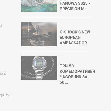
HANOWA SS25 -
PRECISION M...
на
G-SHOCK'S NEW
EUROPEAN
AMBASSADOR
TRN-50:
КОМЕМОРАТИВЕН
но е
ЧАСОВНИК ЗА
50 ...
ја. На