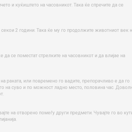
ето и куќиштето на часовникот. Така ќе спречите да се
 секои 2 години. Така ќе му го продолжите животниот век 
 да се поместат стрелките на часовникот и да влијае на
на раката, или повремено го вадите, препорачливо е да го
 го на суво и по можност ладно место, половина час. Довол
т.
авајте на отворено помеѓу други предмети. Чувајте го во кути
ијанија.