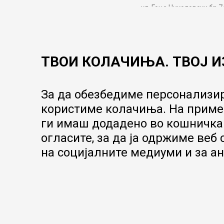
ул. Гоце Николовски бр.7
contact@mytime.mk
Работно време:
09:00 до 17:00
ТВОИ КОЛАЧИЊА. ТВОЈ И
За да обезбедиме персонализир
користиме колачиња. На пример
ги имаш додадено во кошничка.
огласите, за да ја одржиме веб
на социјалните медиуми и за ан
Настојуваме да бидеме што попрецизни во описот на производит
не можеме да гарантираме дека сите информации се комплетни 