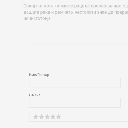
Секој пат кога ги миете рацете, препорачливо е 
вашата рака и ремчето, честопати знае да прера
нечистотоија.
ОСТАВИ КОМЕНТАР
Име/Прекар
Е-меил