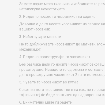
Земете парче мека ткаенина и избришете го ремч
наталожува нечистотијата.
2. Редовно носете го часовникот на сервис
Доволно е да го носите часовникот на сервис на
вашиот часовник.
3. Избегнувајте магнети
Не го доближувајте часовникот до магнети. Може
механизмот.
4. Редовно проветрувајте го часовникот
Без разлика дали го носите часовникот секогаш 
проветрувате. Извадете го од раката и оставете
да го проветрувате часовникот 2 пати во месецо
5. Чувајте го часовникот во кутија
Секој пат кога часовникот не е на вас, не го ост
тој начин тој ќе биде заштитен од надворешни вл
6. Внимателно мијте ги рацете