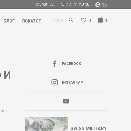
РЕГИСТРИРАЈ СЕ
НАЈАВИ СЕ
MK
0
0
БАРАЈ
БЛОГ
ЛОКАТОР
FACEBOOK
 И
INSTAGRAM
илог
SWISS MILITARY