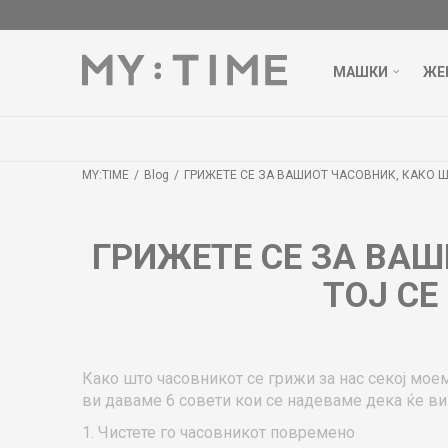
МАШКИ
ЖЕ
MY:TIME
Blog
ГРИЖЕТЕ СЕ ЗА ВАШИОТ ЧАСОВНИК, КАКО Ш
ГРИЖЕТЕ СЕ ЗА ВАШ
ТОЈ СЕ
Како што часовникот се грижи за нас секој моемн
ви даваме 6 совети кои се надеваме дека ќе ви
1. Чистете го часовникот повремено