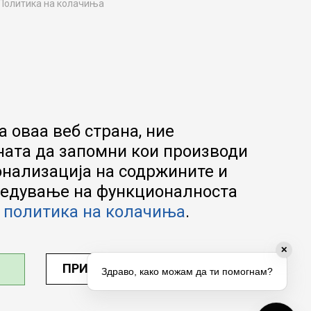
Политика на колачиња
Како да купите
Упатство за регистрација
Начини на достава
Замена на роба
Потрошувачки приговор
Ваучери
 оваа веб страна, ние
Product Finder
ната да запомни кои производи
FAQs
онализација на содржините и
апредување на функционалноста
а
политика на колачиња
.
✕
ПРИЛАГОДИ ПОСТАВУВАЊА
Здраво, како можам да ти помогнам?