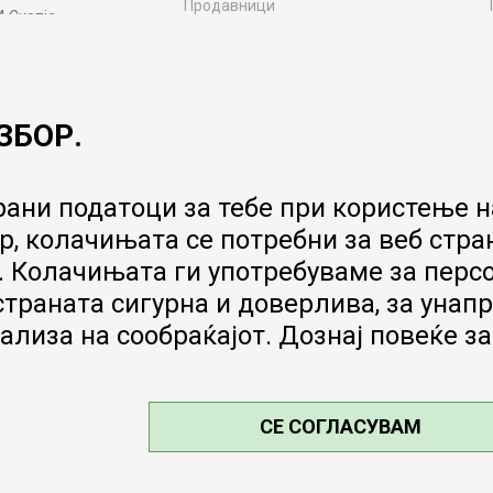
Продавници
4 Скопје
Контакт
MY:TIME CLUB
Вработување
ЗБОР.
Соработка со нас
Сервис и постпродажни услуги
Цена на испорака
ани податоци за тебе при користење на
Гаранција за производ
, колачињата се потребни за веб стра
Ценовник
 Колачињата ги употребуваме за перс
 страната сигурна и доверлива, за ун
ализа на сообраќајот. Дознај повеќе з
СЕ СОГЛАСУВАМ
е, прикажување на слики и цени, но
и без грешка. Сите производи се