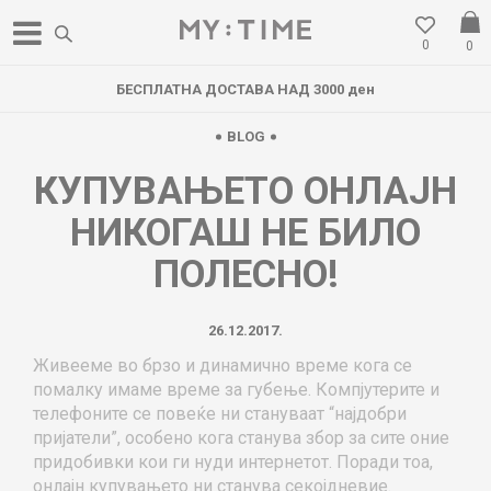
0
0
БЕСПЛАТНА ДОСТАВА НАД 3000 ден
BLOG
КУПУВАЊЕТО ОНЛАЈН
НИКОГАШ НЕ БИЛО
ПОЛЕСНО!
26.12.2017.
Живееме во брзо и динамично време кога се
помалку имаме време за губење. Компјутерите и
телефоните се повеќе ни стануваат “најдобри
пријатели”, особено кога станува збор за сите оние
придобивки кои ги нуди интернетот. Поради тоа,
онлајн купувањето ни станува секојдневие.