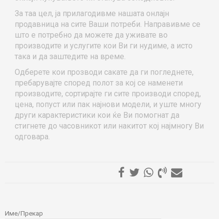
За таа цел, ја прилагодивме нашата онлајн
продавница на сите Ваши потреби. Направивме се
што е потребно да можете да уживате во
производите и услугите кои Ви ги нудиме, а исто
така и да заштедите на време.
Одберете кои прозводи сакате да ги погледнете,
пребарувајте според полот за кој се наменети
производите, сортирајте ги сите производи според,
цена, попуст или пак најнови модели, и уште многу
други карактеристики кои ќе Ви помогнат да
стигнете до часовникот или накитот кој најмногу Ви
одговара.
ОСТАВИ КОМЕНТАР
Име/Прекар