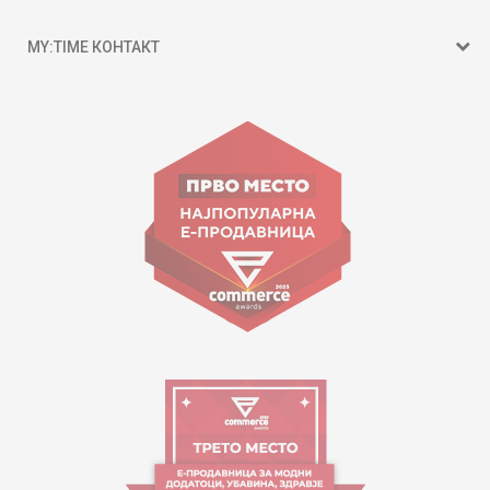
MY:TIME КОНТАКТ
15 150
ул. Гоце Николовски бр.74 Скопје
contact@mytime.mk
Работно време:
09:00 до 17:00