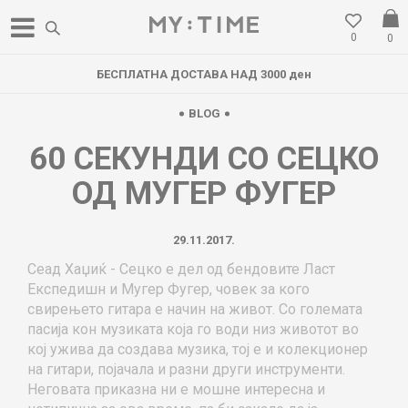
0
0
БЕСПЛАТНА ДОСТАВА НАД 3000 ден
BLOG
60 СЕКУНДИ СО СЕЦКО
ОД МУГЕР ФУГЕР
29.11.2017.
Сеад Хаџиќ - Сецко е дел од бендовите Ласт
Експедишн и Мугер Фугер, човек за кого
свирењето гитара е начин на живот. Со големата
пасија кон музиката која го води низ животот во
кој ужива да создава музика, тој е и колекционер
на гитари, појачала и разни други инструменти.
Неговата приказна ни е мошне интересна и