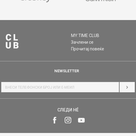
MY:TIME CLUB
Зачлени се
Прочитај повеќе
NEWSLETTER
НАЈ
СЛЕДИ НÉ