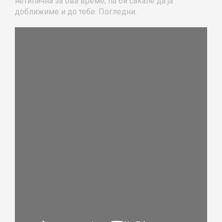
нетипична за ова време, па би сакале да ја
доближиме и до тебе. Погледни.