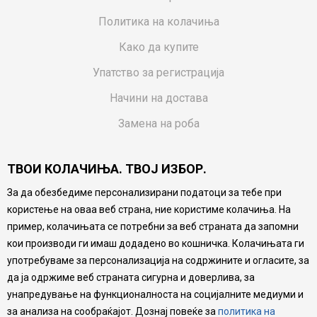
Политика на колачиња
Како да купите
Упатство за регистрација
Начини на достава
Замена на роба
Потрошувачки приговор
ТВОИ КОЛАЧИЊА. ТВОЈ ИЗБОР.
Ваучери
За да обезбедиме персонализирани податоци за тебе при
Product Finder
користење на оваа веб страна, ние користиме колачиња. На
FAQs
пример, колачињата се потребни за веб страната да запомни
кои производи ги имаш додадено во кошничка. Колачињата ги
Настојуваме да бидеме што попрецизни во описот на
употребуваме за персонализација на содржините и огласите, за
производите, прикажување на слики и цени, но не
да ја одржиме веб страната сигурна и доверлива, за
можеме да гарантираме дека сите информации се
комплетни и без грешка. Сите производи се дел од
унапредување на функционалноста на социјалните медиуми и
нашата понуда, но не се подразбира дека мора да се
за анализа на сообраќајот. Дознај повеќе за
политика на
достапни во секој момент.