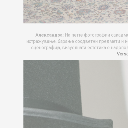
Александра:
На петте фотографии сакавм
истражување, барање соодветни предмети и неко
сценографија, визуелната естетика e надопол
Versa