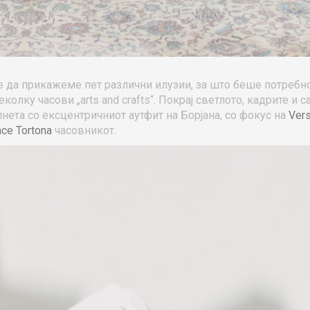
е да прикажеме пет различни илузии, за што беше потребн
лку часови „arts and crafts“. Покрај светлото, кадрите и с
нета со ексцентричниот аутфит на Борјана, со фокус на
Ver
ce Tortona
часовникот.