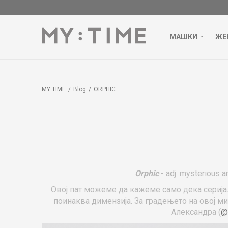
МАШКИ
ЖЕ
MY:TIME
Blog
ORPHIC
Orphic
- adj. mysterious a
Овој пат можеме да кажеме само дека серија
поинаква димензија. За градењето на овој ми
Александра (
@