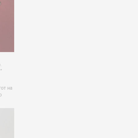
.
“
от на
о