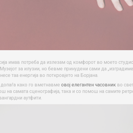
сија имав потреба да излезам од комфорот во моето студио
Музејот за илузии, но бевме принудени сами да „изградиме
енесе таа енергија во поткровјето на Борјана.
 допаѓа како го вметнавме
овој елегантен часовник
во свет
ош на самата сценографија, така и со помош на самите ретр
вангардни аутфити.