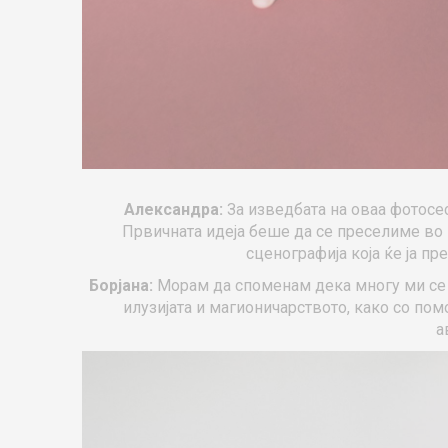
Александра:
За изведбата на оваа фотосе
Првичната идеја беше да се преселиме во 
сценографија која ќе ја пр
Борјана:
Морам да споменам дека многу ми се
илузијата и магионичарството, како со пом
а