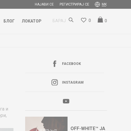
РЕГИСТРИРАЈ СЕ
НАЈАВИ СЕ
MK
0
0
БАРАЈ
БЛОГ
ЛОКАТОР
ЦИЈА ВО ГОСТИВАР
ДОЗНАЈ ПОВЕЌЕ
FACEBOOK
INSTAGRAM
га и
ри,
OFF-WHITE™ ЈА