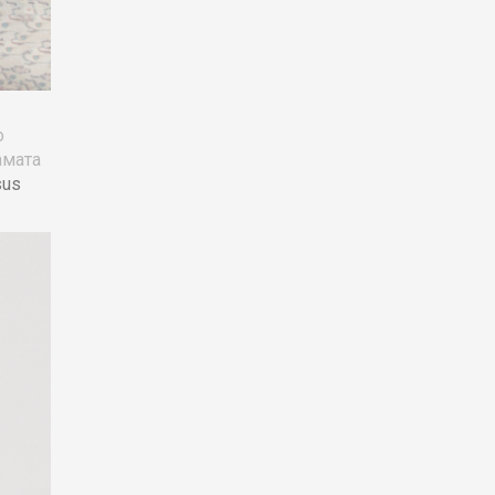
о
амата
sus