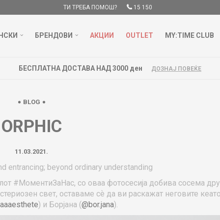
ТИ ТРЕБА ПОМОШ?
15 150
НСКИ
БРЕНДОВИ
АКЦИИ
OUTLET
MY:TIME CLUB
НОВА ЛОКА
BLOG
ORPHIC
11.03.2021.
nd entrancing; beyond ordinary understanding
лот #МоментиЗаНас, со оваа фотосесија добива сосема дру
стериозен свет, оставаме сѐ да ви раскажат неговите кеато
aaaesthete
) и Борјана (
@bor.jana
).