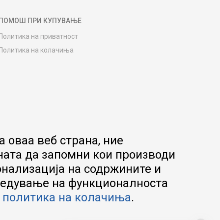
ПОМОШ ПРИ КУПУВАЊЕ
Политика на приватност
Политика на колачиња
Како да купите
Упатство за регистрација
Начини на достава
Замена на роба
Потрошувачки приговор
Ваучери
 оваа веб страна, ние
Product Finder
ната да запомни кои производи
FAQs
онализација на содржините и
апредување на функционалноста
а
политика на колачиња
.