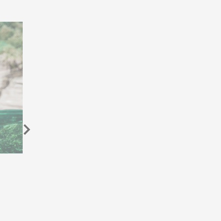
G-SHOCK'S NEW EUROPEAN
AMBASSADOR
G-SHOCK ANNOUNCES CENTRAL CEE AS THE
BRAND’S NEW EUROPEAN AMBASSADOR