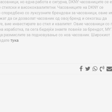
асовници, но една работа е сигурна, DKNY часовниците се 
е стилски и висококвалитетни. Часовниците на DKNY се
о споредбено со луксузните брендови за часовници, овие и
жат да си дозволат часовник од овој бренд и секогаш да
е, вие инвестирате во стил и квалитет. Овие часовници со 
на изработка, па сега бидејќи знаете повеќе за брендот, MY
 да размислите за подновување со нов часовник. Широкиот
ледате
тука
.