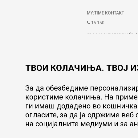
MY:TIME КОНТАКТ
15 150
ул. Гоце Николовски бр.7
contact@mytime.mk
Работно време:
09:00 до 17:00
ТВОИ КОЛАЧИЊА. ТВОЈ И
За да обезбедиме персонализир
користиме колачиња. На пример
ги имаш додадено во кошничка.
огласите, за да ја одржиме веб
на социјалните медиуми и за ан