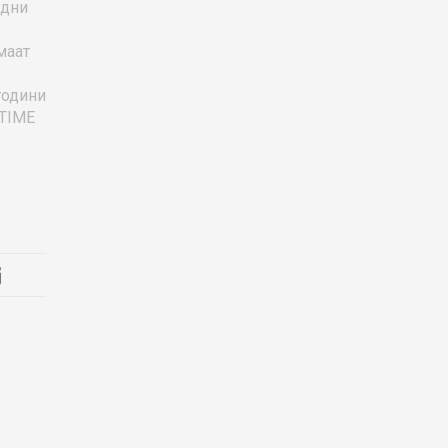
едни
маат
години
:TIME