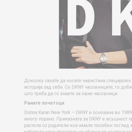
Доколку сакате да носите навистина специјален 
историја зад себе. Со DKNY часовниците, го доб
што треба да го знаете за овие часовници.
Раните почетоци
Donna Karan New York – DKNY е основана во 1989
многу порано. Приказната за DKNY е всушност при
растела со родители кои имале посебен поглед к
работела како продавач на облека од светски м