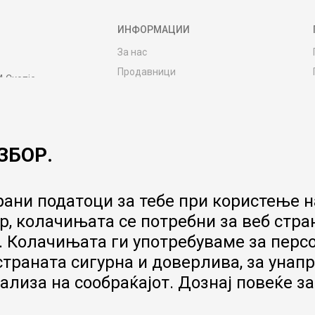
ИНФОРМАЦИИ
За нас
Продавници
4 Скопје
Контакт
MY:TIME CLUB
Вработување
ЗБОР.
Соработка со нас
Сервис и постпродажни услуги
Цена на испорака
ани податоци за тебе при користење на
Гаранција за производ
, колачињата се потребни за веб стра
Ценовник
 Колачињата ги употребуваме за перс
 страната сигурна и доверлива, за ун
ализа на сообраќајот. Дознај повеќе з