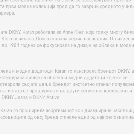
ојата прва модна колекција пред да го заврши средното учил
ариера.
е DKNY, Karan работела за Anne Klein која толку многу бил
 Klein починала, Donna станала нејзин наследник. По извесн
 во 1984 година се фокусирала на дизајн на облека и модни
лека и модни додатоци, Karan го лансирала брендот DKNY, 
истицирана линија на облека и модни додатоци која ќе се
остварила својата цел, а брендот инстантно станал популаре
а, истата се проширила и во други сегменти, креирајќи ги
 DKNY Jeans и DKNY Active.
 Karan го проширила асортиманот кон дизајнирани часовниц
асовниците од овој бренд станале едни од најпрепознатлив