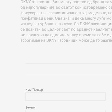
DKNY отсекогаш бил многу повеќе од бренд за ч
од најпопуларните во светот кои истовремено с
фокусираат на софистицираност кај моделите, н
прифатливи цени. Ова значи дека многу луѓе мо
изгледаат урбано и стилски. Со DKNY часовницит
се познати во целиот свет по врвниот квалитет 
ве поканува да одвоите малку време за себе и
асортиман на DKNY часовници може да го разг
ОСТАВИ КОМЕНТАР
Име/Прекар
Е-меил