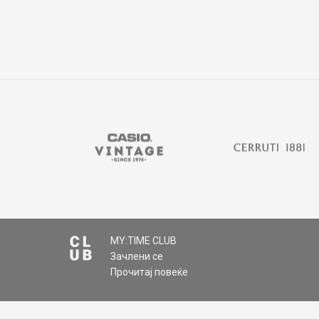
MY:TIME CLUB
Зачлени се
Прочитај повеќе