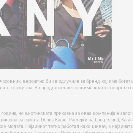
часовник, веројатно би се одлучиле за бренд кој има богата
ивате токму тоа. Во продолжение правиме краток осврт на 
 година, но вистинската приказна за оваа компанија е започ
казна за самата Donna Karan. Растејќи на Long Island, Karan
он модата. Нејзиниот татко работел како шивач, а нејзината
одни брендови. Талентот на Donna се забележувал уште во