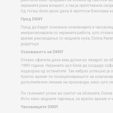
нејзината рана возраст, а таа ја претставила св
Од тогаш било јасно дека ѝ претстои блескава к
Пред DKNY
Пред да бидат основани компанијата и часовницит
импресионирала со нејзината работа, што откако
време раководење со модната куќа, Donna Karan
додатоци.
Основањето на DKNY
Откако сфатила дека има дупки во пазарот за об
1989 година. Нејзината цел била да создаде соф
издвојува од останатите. Таа набрзо успешно ја 
Кратко време по позиционирањето на компанијат
дополнителни линиии на производи, како што се
По големиот успех во светот на облеката, Donna
Исто како модните парчиња, за кратко време и ч
Часовниците DKNY