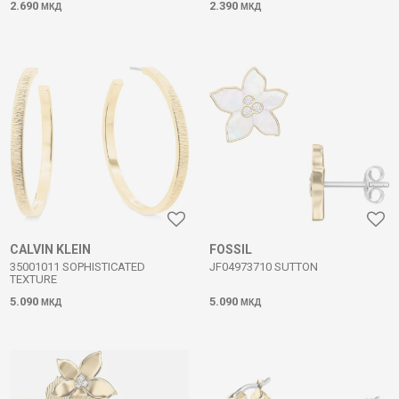
2.690
2.390
МКД
МКД
CALVIN KLEIN
FOSSIL
35001011 SOPHISTICATED
JF04973710 SUTTON
TEXTURE
5.090
5.090
МКД
МКД