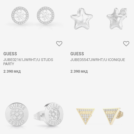
GUESS
GUESS
JUBE02161JWRHT/U STUDS
JUBE05547JWRHT/U ICONIQUE
PARTY
2.390
2.390
МКД
МКД