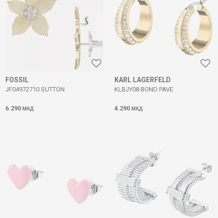
FOSSIL
KARL LAGERFELD
JF04972710 SUTTON
KLBJY08 BOND PAVE
6.290
4.290
МКД
МКД