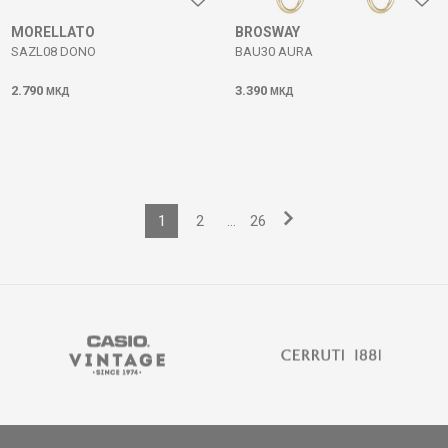
MORELLATO
BROSWAY
SAZL08 DONO
BAU30 AURA
2.790
3.390
МКД
МКД
1
2
...
26