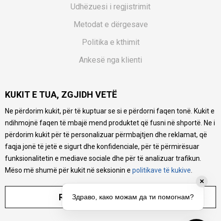
Udhëzuesi i regjistrimit
Metodat e dërgesave
Politika e kthimit
Ankesë nga klienti
Kuponët
KUKIT E TUA, ZGJIDH VETË
Pyetjet më të shpeshta
Ne përdorim kukit, për të kuptuar se si e përdorni faqen tonë. Kukit e
Ne bëjmë çmos që të ofrojmë një përshkrim sa më të saktë
ndihmojnë faqen të mbajë mend produktet që fusni në shportë. Ne i
të produkteve tona, ofrojmë edhe foto e çmimin, por nuk
mund të garantojmë që informacioni është i plotë e pa
përdorim kukit për të personalizuar përmbajtjen dhe reklamat, që
gabime. Të gjitha produktet janë pjesë e portfolios sonë, por
faqja jonë të jetë e sigurt dhe konfidenciale, për të përmirësuar
kjo nuk do të thotë se janë në gjendje në çdo çast.
funksionalitetin e mediave sociale dhe për të analizuar trafikun.
Mëso më shumë për kukit në seksionin e
politikave të kukive
.
✕
RREGULLO PARAMETRAT
Здраво, како можам да ти помогнам?