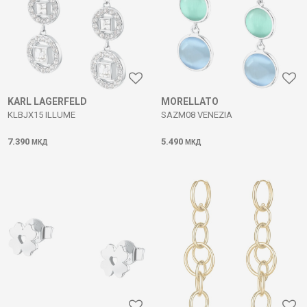
KARL LAGERFELD
MORELLATO
KLBJX15 ILLUME
SAZM08 VENEZIA
7.390
5.490
МКД
МКД