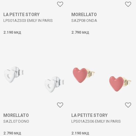
LA PETITE STORY
MORELLATO
LPS01AZS03 EMILY IN PARIS
SAZP08 ONDA
2.190
2.790
МКД
МКД
MORELLATO
LA PETITE STORY
SAZL07 DONO
LPS01AZS06 EMILY IN PARIS
2.790
2.190
МКД
МКД