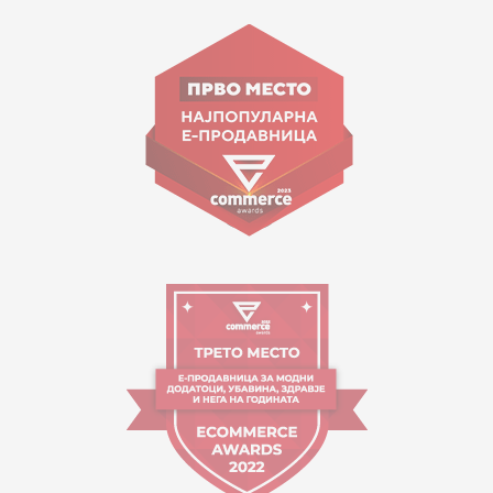
15 150
Goce Nikolovski 74 Shkup
contact@mytime.mk
Orari i punës:
09:00 - 17:00