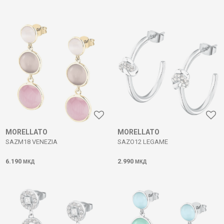
MORELLATO
MORELLATO
SAZM18 VENEZIA
SAZO12 LEGAME
6.190
2.990
МКД
МКД