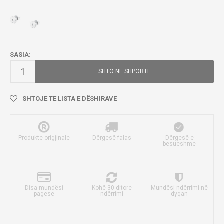
SASIA:
SHTO NË SHPORTË
SHTOJE TE LISTA E DËSHIRAVE
Produkte origjinale
Dërgesë falas
Dërgesë e
besueshme
Disa mundësi
Kohë 30 ditore
Mundësi ndërrimi në
pagese
ndërrimi
dyqan