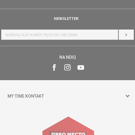
NEWSLETTER
HYR
NA NDIQ
MY:TIME KONTAKT
15 150
Goce Nikolovski 74 Shkup
contact@mytime.mk