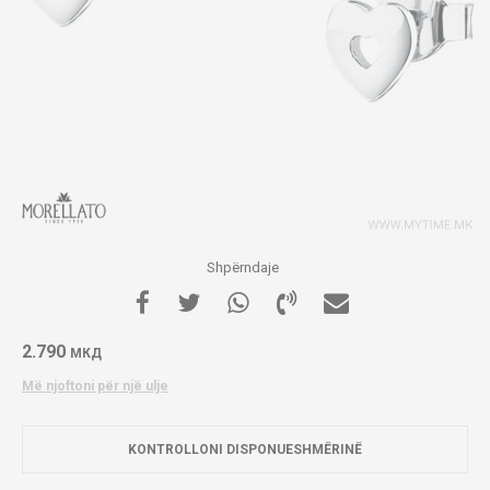
Shpërndaje
2.790
МКД
Më njoftoni për një ulje
KONTROLLONI DISPONUESHMËRINË