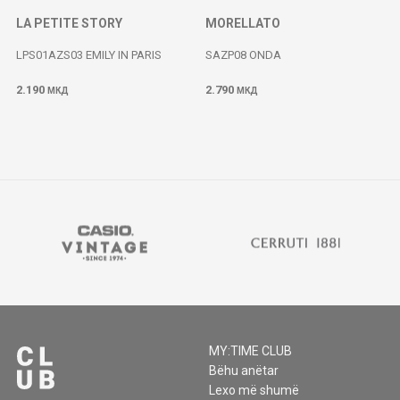
LA PETITE STORY
MORELLATO
LPS01AZS03 EMILY IN PARIS
SAZP08 ONDA
2.190
2.790
МКД
МКД
MY:TIME CLUB
Bëhu anëtar
Lexo më shumë