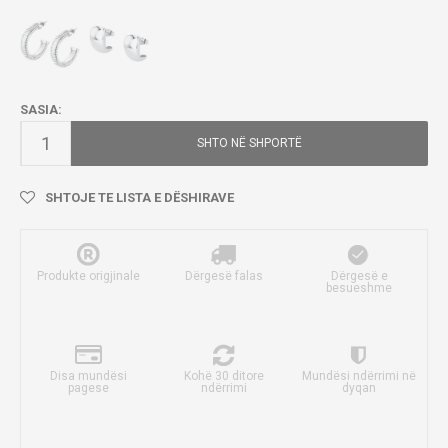
SASIA:
SHTO NË SHPORTË
SHTOJE TE LISTA E DËSHIRAVE
Produkte origjinale
Dërgesë falas
Dërgesë e
besueshme
Disa mundësi
Kohë 30 ditore
Mundësi ndërrimi në
pagese
ndërrimi
dyqan