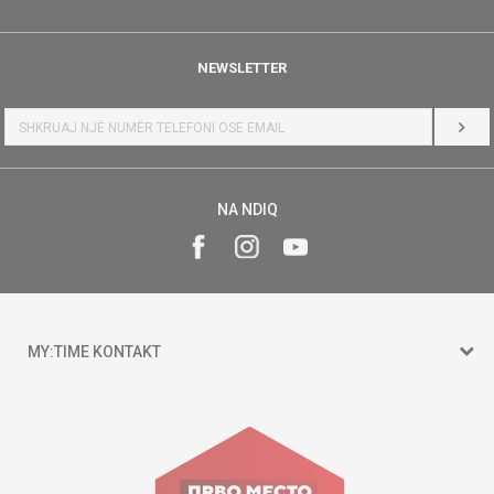
NEWSLETTER
HYR
NA NDIQ
MY:TIME KONTAKT
15 150
Goce Nikolovski 74 Shkup
contact@mytime.mk