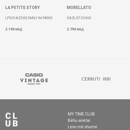
LA PETITE STORY
MORELLATO
LPS01AZS03 EMILY IN PARIS
SAZL07 DONO
2.190
2.790
МКД
МКД
MY:TIME CLUB
Bëhu anëtar
Lexo më shumë