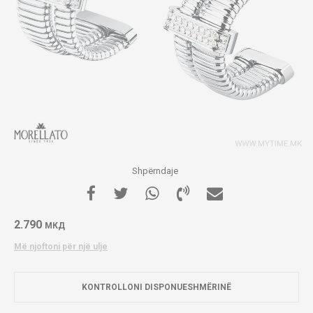
Shpërndaje
2.790
МКД
Më njoftoni për një ulje
KONTROLLONI DISPONUESHMËRINË