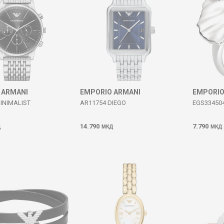
 ARMANI
EMPORIO ARMANI
EMPORIO
INIMALIST
AR11754 DIEGO
EGS334504
14.790
7.790
Д
МКД
МКД