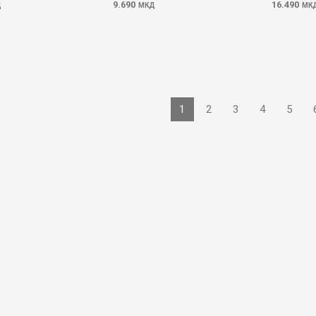
9.690
16.490
Д
МКД
МК
1
2
3
4
5