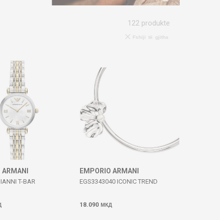
122
produkte
Fshiji të gjitha
 ARMANI
EMPORIO ARMANI
IANNI T-BAR
EGS3343040 ICONIC TREND
18.090
Д
МКД