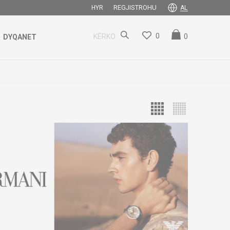
REGJISTROHU
HYR
AL
0
0
KËRKO
DYQANET