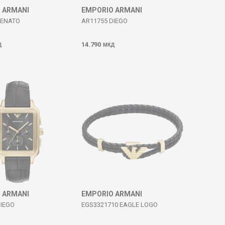
 ARMANI
EMPORIO ARMANI
RENATO
AR11755 DIEGO
14.790
Д
МКД
 ARMANI
EMPORIO ARMANI
DIEGO
EGS3321710 EAGLE LOGO