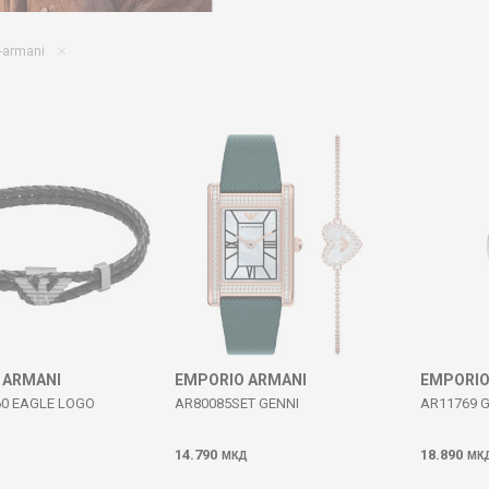
-armani
 ARMANI
EMPORIO ARMANI
EMPORIO
60 EAGLE LOGO
AR80085SET GENNI
AR11769 G
14.790
18.890
МКД
МК