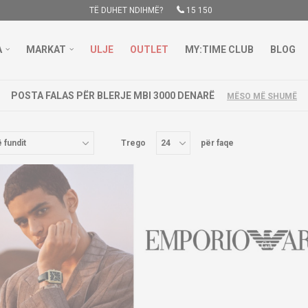
TË DUHET NDIHMË?
15 150
A
MARKAT
ULJE
OUTLET
MY:TIME CLUB
BLOG
POSTA FALAS PËR BLERJE MBI 3000 DENARË
MËSO MË SHUMË
Trego
për faqe