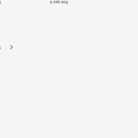
6.490
Д
МКД
6