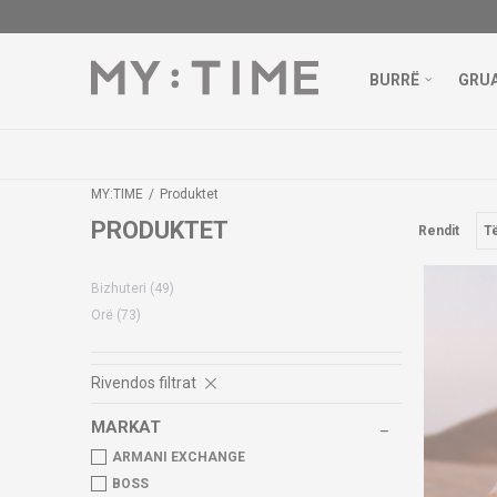
BURRË
GRU
MY:TIME
Produktet
PRODUKTET
Rendit
Bizhuteri
(49)
Orë
(73)
Rivendos filtrat
MARKAT
ARMANI EXCHANGE
BOSS