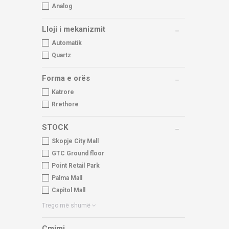
Analog
Lloji i mekanizmit
Automatik
Quartz
Forma e orës
Katrore
Rrethore
STOCK
Skopje City Mall
GTC Ground floor
Point Retail Park
Palma Mall
Capitol Mall
Trego më shumë
Çmimi