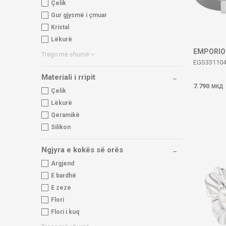
Çelik
Gur gjysmë i çmuar
Kristal
Lëkurë
EMPORIO
Trego më shumë
EGS33110
Materiali i rripit
7.790
МКД
Çelik
Lëkurë
Qeramikë
Silikon
Ngjyra e kokës së orës
Argjend
E bardhë
E zeze
Flori
Flori i kuq