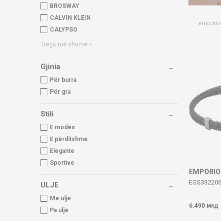
BROSWAY
CALVIN KLEIN
emporio
CALYPSO
Trego më shumë
Gjinia
Për burra
Për gra
Stili
E modës
E përditshme
Elegante
Sportive
EMPORIO
EGS33220
ULJE
Me ulje
6.490
МКД
Pa ulje