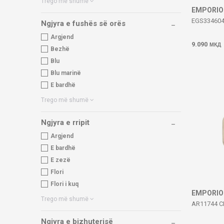
Trego më shumë
EMPORIO
EGS334604
Ngjyra e fushës së orës
Argjend
9.090
МКД
Bezhë
Blu
Blu marinë
E bardhë
Trego më shumë
Ngjyra e rripit
Argjend
E bardhë
E zezë
Flori
Flori i kuq
EMPORIO
Trego më shumë
AR11744 C
Ngjyra e bizhuterisë