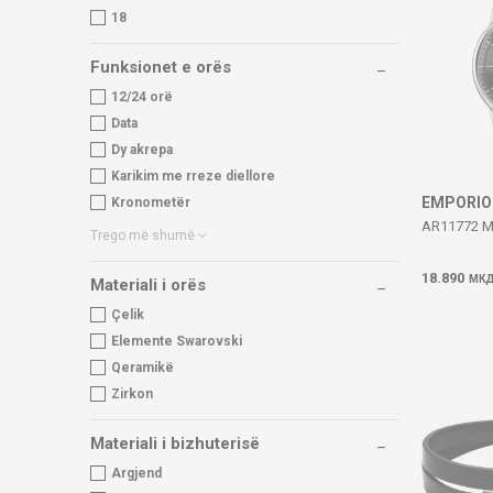
18
Funksionet e orës
12/24 orë
Data
Dy akrepa
Karikim me rreze diellore
EMPORIO
Kronometër
AR11772 M
Trego më shumë
18.890
МК
Materiali i orës
Çelik
Elemente Swarovski
Qeramikë
Zirkon
Materiali i bizhuterisë
Argjend