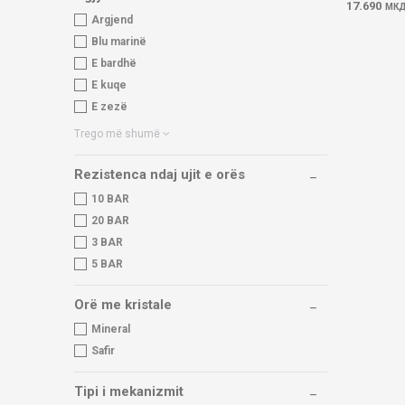
17.690
МК
Argjend
Blu marinë
E bardhë
E kuqe
E zezë
Trego më shumë
Rezistenca ndaj ujit e orës
10 BAR
20 BAR
3 BAR
5 BAR
Orë me kristale
Mineral
Safir
Tipi i mekanizmit