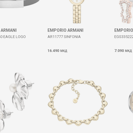
 ARMANI
EMPORIO ARMANI
EMPORIO
40 EAGLE LOGO
AR11777 SINFONIA
EGS33522
16.490
7.090
МКД
МКД