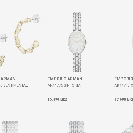
 ARMANI
EMPORIO ARMANI
EMPORIO
10 SENTIMENTAL
AR11776 SINFONIA
AR11743 C
16.490
17.690
МКД
МК