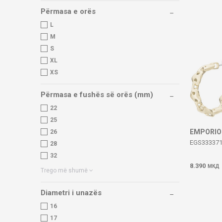
Përmasa e orës
L
M
S
XL
XS
Përmasa e fushës së orës (mm)
22
25
EMPORIO
26
EGS33337
28
32
8.390
МКД
Trego më shumë
Diametri i unazës
16
17