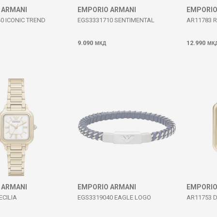
 ARMANI
EMPORIO ARMANI
EMPORIO
0 ICONIC TREND
EGS3331710 SENTIMENTAL
AR11783 
9.090
12.990
МКД
МК
 ARMANI
EMPORIO ARMANI
EMPORIO
ECILIA
EGS3319040 EAGLE LOGO
AR11753 