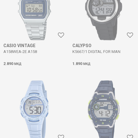
CASIO VINTAGE
CALYPSO
A158WEA-2E A158
K5667/1 DIGITAL FOR MAN
2.890
1.890
МКД
МКД