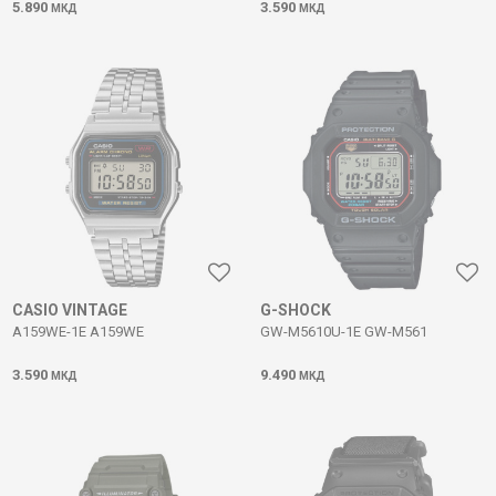
5.890
3.590
МКД
МКД
CASIO VINTAGE
G-SHOCK
A159WE-1E A159WE
GW-M5610U-1E GW-M561
3.590
9.490
МКД
МКД