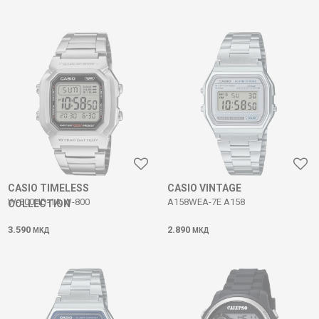
CASIO TIMELESS
CASIO VINTAGE
W-800HD-1A W-800
A158WEA-7E A158
COLLECTION
3.590
2.890
МКД
МКД