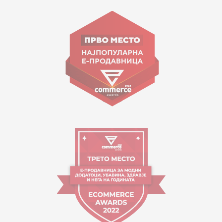
15 150
Goce Nikolovski 74 Shkup
contact@mytime.mk
Orari i punës:
09:00 - 17:00