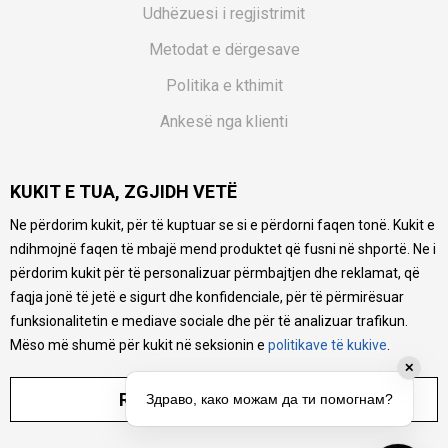
Udhëzuesi i regjistrimit
Metodat e dërgesave
Politika e kthimit
Ankesë nga klienti
Kuponët
KUKIT E TUA, ZGJIDH VETË
Pyetjet më të shpeshta
Ne përdorim kukit, për të kuptuar se si e përdorni faqen tonë. Kukit e
Ne bëjmë çmos që të ofrojmë një përshkrim sa më të saktë
ndihmojnë faqen të mbajë mend produktet që fusni në shportë. Ne i
të produkteve tona, ofrojmë edhe foto e çmimin, por nuk
mund të garantojmë që informacioni është i plotë e pa
përdorim kukit për të personalizuar përmbajtjen dhe reklamat, që
gabime. Të gjitha produktet janë pjesë e portfolios sonë, por
faqja jonë të jetë e sigurt dhe konfidenciale, për të përmirësuar
kjo nuk do të thotë se janë në gjendje në çdo çast.
funksionalitetin e mediave sociale dhe për të analizuar trafikun.
Mëso më shumë për kukit në seksionin e
politikave të kukive
.
✕
RREGULLO PARAMETRAT
Здраво, како можам да ти помогнам?