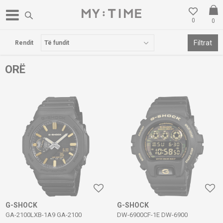
0
0
A FALAS PËR BLERJE MBI 3000 DENARË
Filtrat
Rendit
ORË
G-SHOCK
G-SHOCK
GA-2100LXB-1A9 GA-2100
DW-6900CF-1E DW-6900