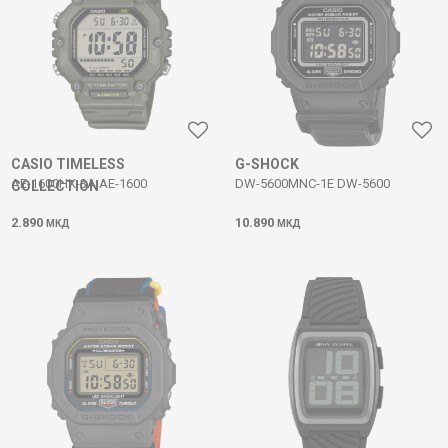
CASIO TIMELESS
G-SHOCK
AE-1600HX-3A AE-1600
DW-5600MNC-1E DW-5600
COLLECTION
2.890
10.890
МКД
МКД