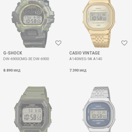
G-SHOCK
CASIO VINTAGE
DW-6900CMG-3E DW-6900
A140WEG-9A A140
8.890
7.390
МКД
МКД