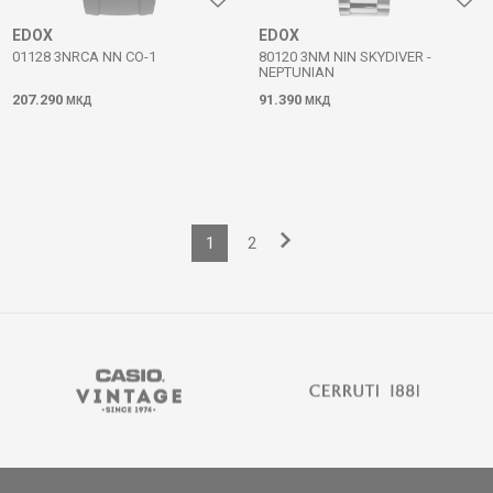
EDOX
EDOX
01128 3NRCA NN CO-1
80120 3NM NIN SKYDIVER -
NEPTUNIAN
207.290
91.390
МКД
МКД
1
2