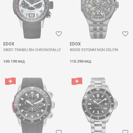
EDOX
EDOX
38001 TINNBU BN CHRONORALLY
85303 357GNM NGN DELFIN
100.190
110.290
МКД
МКД