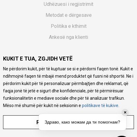
Udhëzuesi i regjistrimit
Metodat e dërgesave
Politika e kthimit
Ankesë nga klienti
Kuponët
KUKIT E TUA, ZGJIDH VETË
Pyetjet më të shpeshta
Ne përdorim kukit, për të kuptuar se si e përdorni faqen tonë. Kukit e
Ne bëjmë çmos që të ofrojmë një përshkrim sa më të saktë
ndihmojnë faqen të mbajë mend produktet që fusni në shportë. Ne i
të produkteve tona, ofrojmë edhe foto e çmimin, por nuk
mund të garantojmë që informacioni është i plotë e pa
përdorim kukit për të personalizuar përmbajtjen dhe reklamat, që
gabime. Të gjitha produktet janë pjesë e portfolios sonë, por
faqja jonë të jetë e sigurt dhe konfidenciale, për të përmirësuar
kjo nuk do të thotë se janë në gjendje në çdo çast.
funksionalitetin e mediave sociale dhe për të analizuar trafikun.
Mëso më shumë për kukit në seksionin e
politikave të kukive
.
✕
RREGULLO PARAMETRAT
Здраво, како можам да ти помогнам?