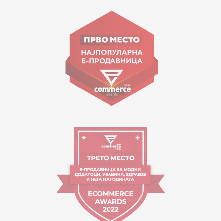
15 150
Goce Nikolovski 74 Shkup
contact@mytime.mk
Orari i punës:
09:00 - 17:00