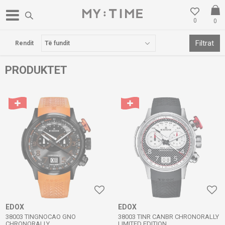
0
0
POSTA FALAS PËR BLERJE MBI 3000 DENARË
Filtrat
Rendit
PRODUKTET
EDOX
EDOX
38003 TINGNOCAO GNO
38003 TINR CANBR CHRONORALLY
CHRONORALLY
LIMITED EDITION