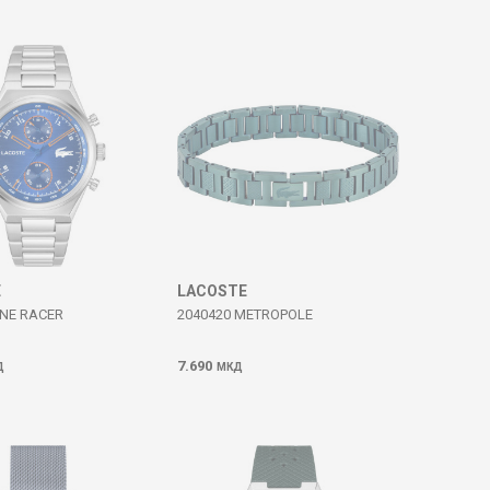
E
LACOSTE
INE RACER
2040420 METROPOLE
7.690
Д
МКД