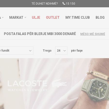
TË DUHET NDIHMË?
15 150
A
MARKAT
ULJE
OUTLET
MY:TIME CLUB
BLOG
LOKACIONI I RI NË GOSTIVAR
MËSO MË
Trego
për faqe