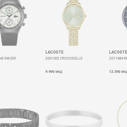
LACOSTE
LACOST
INE RACER
2001502 CROCODELLE
2011484 R
9.990
12.390
МКД
МК