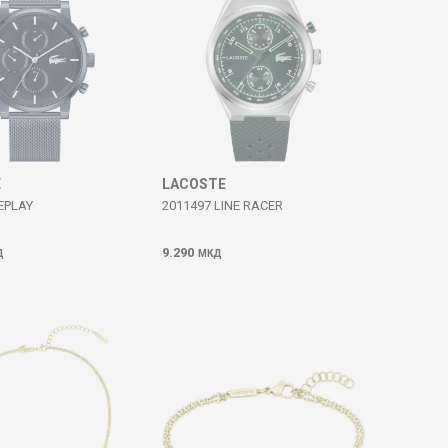
E
LACOSTE
EPLAY
2011497 LINE RACER
9.290
Д
МКД