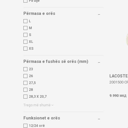
Pa ulje
Përmasa e orës
L
M
S
XL
XS
Përmasa e fushës së orës (mm)
23
LACOSTE
26
2001500 
27,5
28
9.990
МКД
28,3 X 20,7
Trego më shumë
Funksionet e orës
12/24 orë