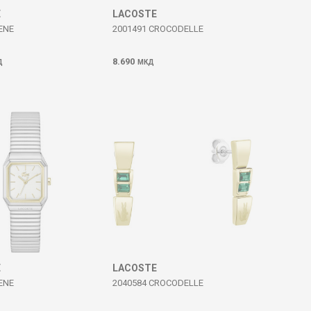
E
LACOSTE
ENE
2001491 CROCODELLE
8.690
Д
МКД
E
LACOSTE
ENE
2040584 CROCODELLE