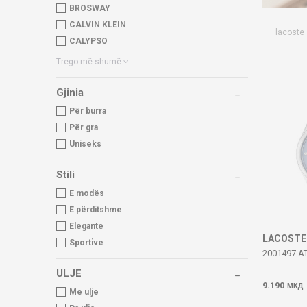
BROSWAY
CALVIN KLEIN
lacoste
CALYPSO
Trego më shumë
Gjinia
Për burra
Për gra
Uniseks
Stili
E modës
E përditshme
Elegante
LACOSTE
Sportive
2001497 A
ULJE
9.190
МКД
Me ulje