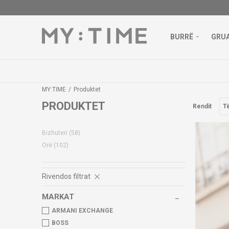
BURRË
GRU
MY:TIME
Produktet
PRODUKTET
Rendit
Bizhuteri
(58)
Orë
(102)
Rivendos filtrat
MARKAT
ARMANI EXCHANGE
BOSS