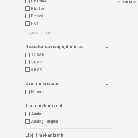
E bardhë
9.990
МКД
E kaltër
E zezë
Flori
Trego më shumë
Rezistenca ndaj ujit e orës
10 BAR
3 BAR
5 BAR
Orë me kristale
Mineral
Tipi i mekanizmit
Analog
Analog - digjital
Lloji i mekanizmit