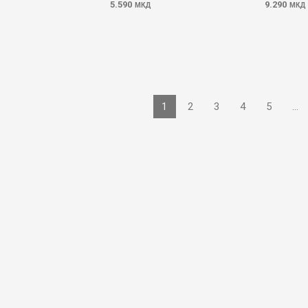
5.590
9.290
МКД
МКД
1
2
3
4
5
...