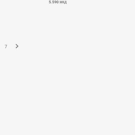
5.590
МКД
7