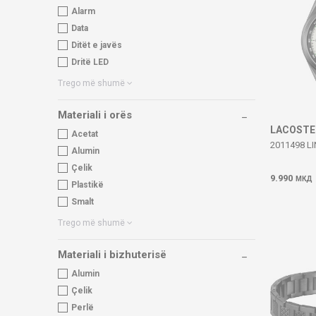
Alarm
Data
Ditët e javës
Dritë LED
Trego më shumë
Materiali i orës
LACOSTE
Acetat
2011498 L
Alumin
Çelik
9.990
МКД
Plastikë
Smalt
Trego më shumë
Materiali i bizhuterisë
Alumin
Çelik
Perlë