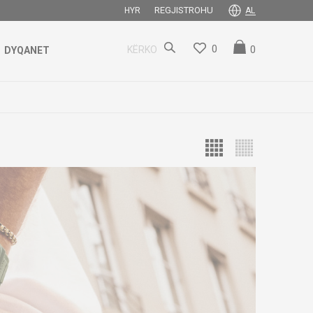
REGJISTROHU
HYR
AL
0
0
KËRKO
DYQANET
 SHUMË