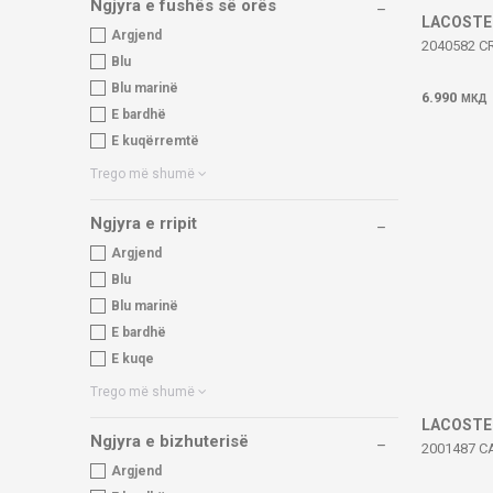
Ngjyra e fushës së orës
LACOSTE
Argjend
2040582 
Blu
Blu marinë
6.990
МКД
E bardhë
E kuqërremtë
Trego më shumë
Ngjyra e rripit
Argjend
Blu
Blu marinë
E bardhë
E kuqe
Trego më shumë
LACOSTE
Ngjyra e bizhuterisë
2001487 C
Argjend