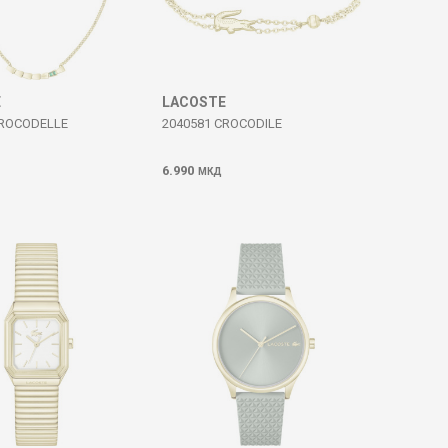
E
LACOSTE
CROCODELLE
2040581 CROCODILE
6.990
МКД