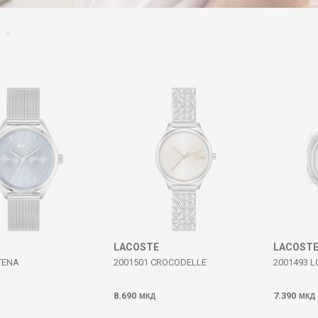
LACOSTE
LACOST
TENA
2001501 CROCODELLE
2001493 L
8.690
7.390
МКД
МКД