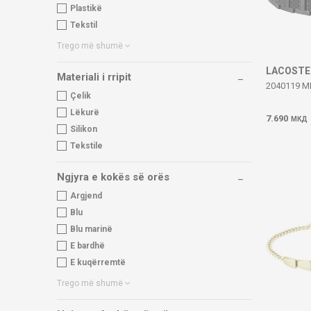
Plastikë
Tekstil
Trego më shumë
LACOSTE
Materiali i rripit
2040119 
Çelik
Lëkurë
7.690
МКД
Silikon
Tekstile
Ngjyra e kokës së orës
Argjend
Blu
Blu marinë
E bardhë
E kuqërremtë
Trego më shumë