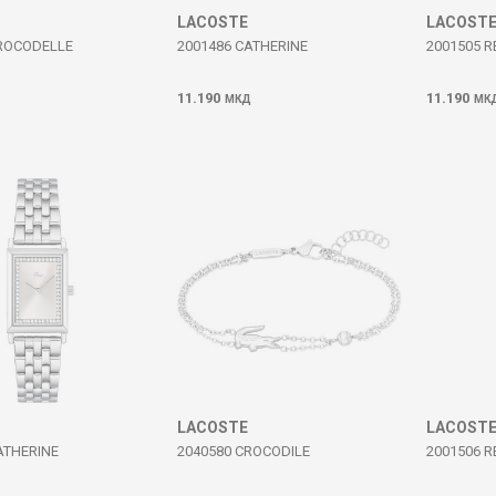
LACOSTE
LACOST
CROCODELLE
2001486 CATHERINE
2001505 R
11.190
11.190
МКД
МК
LACOSTE
LACOST
ATHERINE
2040580 CROCODILE
2001506 R