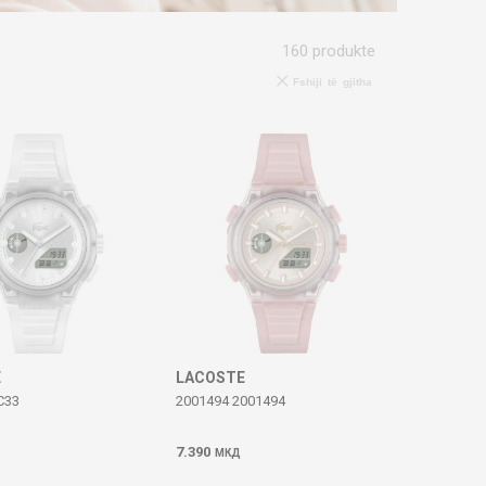
160
produkte
Fshiji të gjitha
E
LACOSTE
C33
2001494 2001494
7.390
МКД