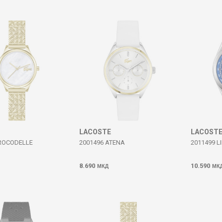
LACOSTE
LACOST
CROCODELLE
2001496 ATENA
2011499 L
8.690
10.590
МКД
МК