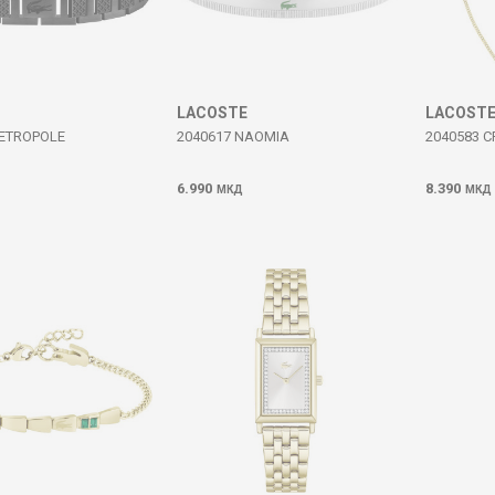
LACOSTE
LACOST
METROPOLE
2040617 NAOMIA
2040583 
6.990
8.390
МКД
МКД