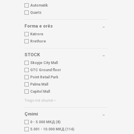
Automatik
Quartz
Forma e orës
Katrore
Rrethore
STOCK
Skopje City Mall
GTC Ground floor
Point Retail Park
Palma Mall
Capitol Mall
Trego më shumë
Çmimi
0 - 5.000 МКД (8)
5.001 - 10.000 МКД (114)