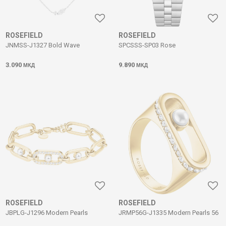
ROSEFIELD
ROSEFIELD
JNMSS-J1327 Bold Wave
SPCSSS-SP03 Rose
3.090
9.890
МКД
МКД
ROSEFIELD
ROSEFIELD
JBPLG-J1296 Modern Pearls
JRMP56G-J1335 Modern Pearls 56