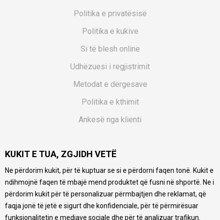
Politika e privatësisë
Politika e kukive
Si të blesh online
Udhëzuesi i regjistrimit
Metodat e dërgesave
Politika e kthimit
Ankesë nga klienti
Kuponët
KUKIT E TUA, ZGJIDH VETË
Pyetjet më të shpeshta
Ne përdorim kukit, për të kuptuar se si e përdorni faqen tonë. Kukit e
Ne bëjmë çmos që të ofrojmë një përshkrim sa më të saktë
ndihmojnë faqen të mbajë mend produktet që fusni në shportë. Ne i
të produkteve tona, ofrojmë edhe foto e çmimin, por nuk
mund të garantojmë që informacioni është i plotë e pa
përdorim kukit për të personalizuar përmbajtjen dhe reklamat, që
gabime. Të gjitha produktet janë pjesë e portfolios sonë, por
faqja jonë të jetë e sigurt dhe konfidenciale, për të përmirësuar
kjo nuk do të thotë se janë në gjendje në çdo çast.
funksionalitetin e mediave sociale dhe për të analizuar trafikun.