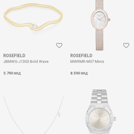
ROSEFIELD
ROSEFIELD
JBMWG-J1303 Bold Wave
MWRMR-M07 Minis
3.790
8.590
МКД
МКД