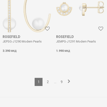
ROSEFIELD
ROSEFIELD
JEPSG-J1290 Modern Pearls
JEMPG-J1291 Modern Pearls
3.390
1.990
МКД
МКД
1
2
...
9