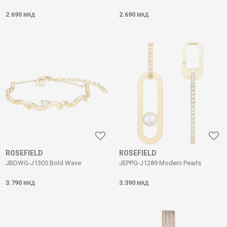
2.690
2.690
МКД
МКД
ROSEFIELD
ROSEFIELD
JBDWG-J1305 Bold Wave
JEPPG-J1289 Modern Pearls
3.790
3.390
МКД
МКД