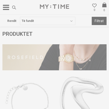
0
0
POSTA FALAS PËR BLERJE MBI 3000 DENARË
Filtrat
Rendit
PRODUKTET