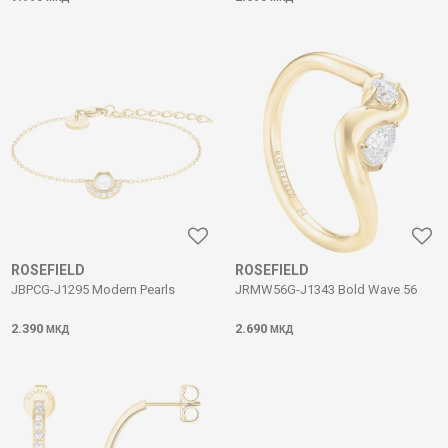
ROSEFIELD
ROSEFIELD
JBPCG-J1295 Modern Pearls
JRMW56G-J1343 Bold Wave 56
2.390
2.690
МКД
МКД