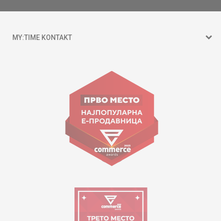
MY:TIME KONTAKT
15 150
Goce Nikolovski 74 Shkup
contact@mytime.mk
Orari i punës:
09:00 - 17:00