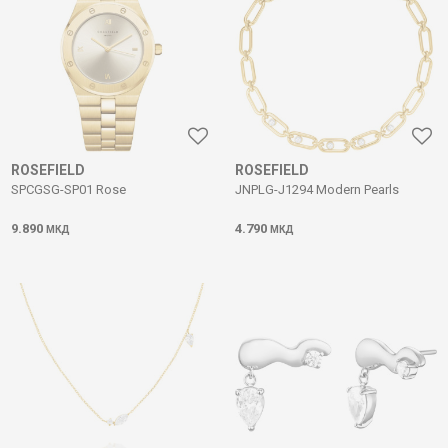
ROSEFIELD
ROSEFIELD
SPCGSG-SP01 Rose
JNPLG-J1294 Modern Pearls
9.890
4.790
МКД
МКД