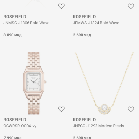
ROSEFIELD
ROSEFIELD
JNMSG-J1306 Bold Wave
JEMWS-J1324 Bold Wave
3.090
2.690
МКД
МКД
ROSEFIELD
ROSEFIELD
OCWRSR-OC04 Ivy
JNPCG-J1292 Modern Pearls
7.990
2.690
МКД
МКД