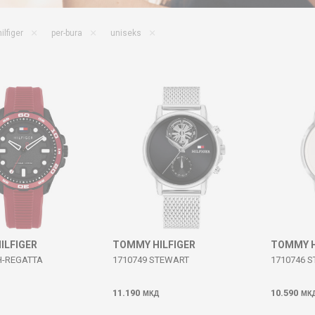
lfiger
per-bura
uniseks
ILFIGER
TOMMY HILFIGER
TOMMY H
H-REGATTA
1710749 STEWART
1710746 
11.190
10.590
МКД
МК