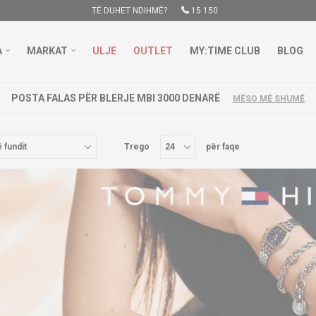
TË DUHET NDIHMË?
15 150
A
MARKAT
ULJE
OUTLET
MY:TIME CLUB
BLOG
POSTA FALAS PËR BLERJE MBI 3000 DENARË
MËSO MË SHUMË
Trego
për faqe