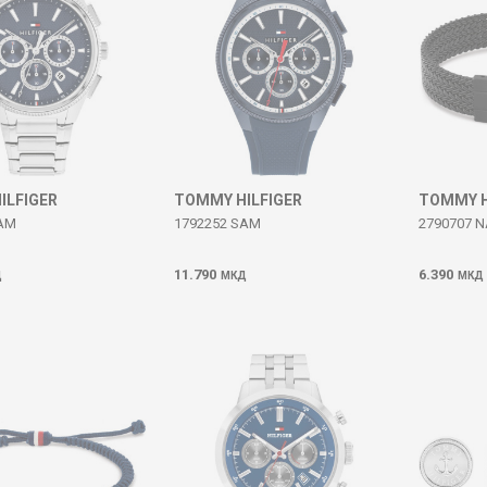
ILFIGER
TOMMY HILFIGER
TOMMY H
SAM
1792252 SAM
2790707 
11.790
6.390
Д
МКД
МКД