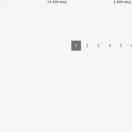
10.590
4.890
Д
МКД
МКД
1
2
3
4
5