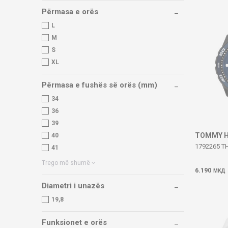
Përmasa e orës
L
M
S
XL
Përmasa e fushës së orës (mm)
34
36
39
TOMMY H
40
1792265 T
41
Trego më shumë
6.190
МКД
Diametri i unazës
19,8
Funksionet e orës