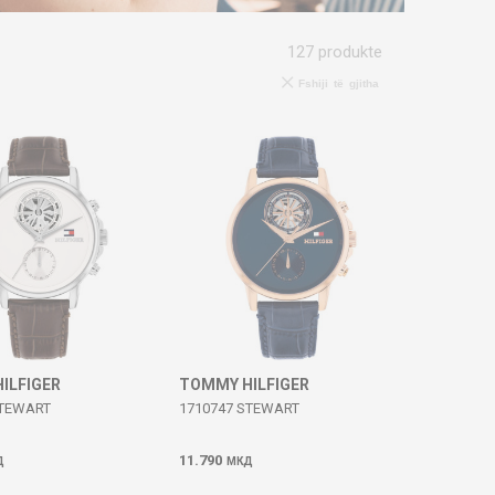
127
produkte
Fshiji të gjitha
ILFIGER
TOMMY HILFIGER
STEWART
1710747 STEWART
11.790
Д
МКД