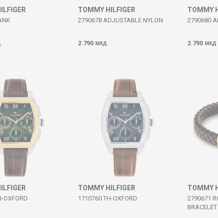
ILFIGER
TOMMY HILFIGER
TOMMY H
ANK
2790678 ADJUSTABLE NYLON
2790680 
2.790
2.790
Д
МКД
МКД
ILFIGER
TOMMY HILFIGER
TOMMY H
H-OXFORD
1710760 TH-OXFORD
2790671 
BRACELET