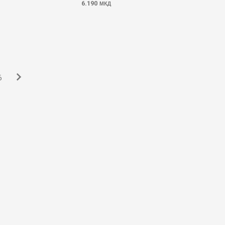
6.190
МКД
6