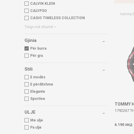
CALVIN KLEIN
CALYPSO
tommy-hi
CASIO TIMELESS COLLECTION
Trego më shumë
Gjinia
Për burra
Për gra
Stili
E modës
E përditshme
Elegante
Sportive
TOMMY H
1792267 T
ULJE
Me ulje
6.190
МКД
Pa ulje