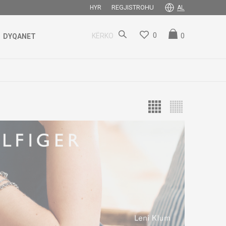
REGJISTROHU
HYR
AL
0
0
KËRKO
DYQANET