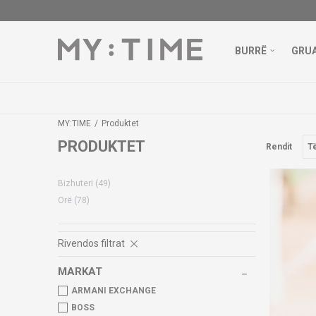
BURRË
GRU
MY:TIME
Produktet
PRODUKTET
Rendit
Bizhuteri
(49)
Orë
(78)
Rivendos filtrat
MARKAT
ARMANI EXCHANGE
BOSS