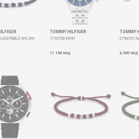
ILFIGER
TOMMY HILFIGER
TOMMY H
ADJUSTABLE NYLON
1710753 KENT
2790701 
11.190
6.390
МКД
МКД