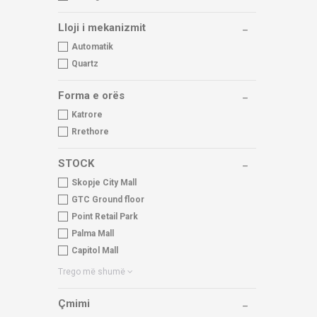
Lloji i mekanizmit
Automatik
Quartz
Forma e orës
Katrore
Rrethore
STOCK
Skopje City Mall
GTC Ground floor
Point Retail Park
Palma Mall
Capitol Mall
Trego më shumë
Çmimi