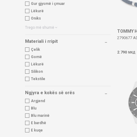
Gur gjysmë i çmuar
Lëkurë
Oniks
Trego më shumë
TOMMY H
2790677 
Materiali i rripit
Çelik
2.790
МКД
Gomë
Lëkurë
Silikon
Tekstile
Ngjyra e kokës së orës
Argjend
Blu
Blu marinë
E bardhë
E kuqe