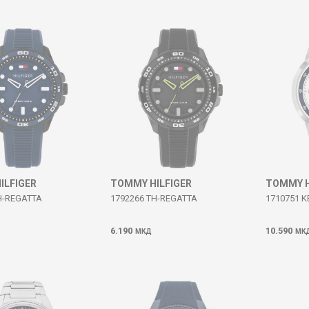
ILFIGER
TOMMY HILFIGER
TOMMY H
H-REGATTA
1792266 TH-REGATTA
1710751 K
6.190
10.590
МКД
МК