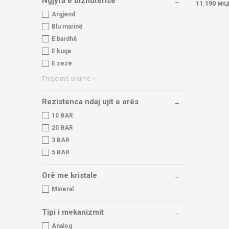
Ngjyra e bizhuterisë
11.190
МК
Argjend
Blu marinë
E bardhë
E kuqe
E zezë
Trego më shumë
Rezistenca ndaj ujit e orës
10 BAR
20 BAR
3 BAR
5 BAR
Orë me kristale
Mineral
Tipi i mekanizmit
Analog