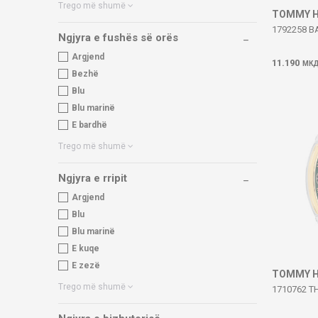
Trego më shumë
TOMMY H
1792258 B
Ngjyra e fushës së orës
Argjend
11.190
МК
Bezhë
Blu
Blu marinë
E bardhë
Trego më shumë
Ngjyra e rripit
Argjend
Blu
Blu marinë
E kuqe
E zezë
TOMMY H
Trego më shumë
1710762 T