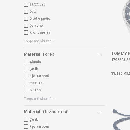
12/24 orë
Data
Ditët e javës
Dy kohë
Kronometër
Trego më shumë
TOMMY H
Materiali i orës
1792253 
Alumin
Çelik
11.190
МК
Fije karboni
Plastikë
Silikon
Trego më shumë
Materiali i bizhuterisë
Çelik
Fije karboni