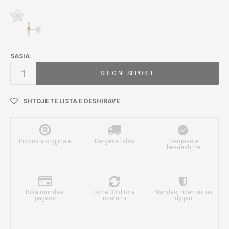
SASIA:
SHTO NË SHPORTË
SHTOJE TE LISTA E DËSHIRAVE
Produkte origjinale
Dërgesë falas
Dërgesë e
besueshme
Disa mundësi
Kohë 30 ditore
Mundësi ndërrimi në
pagese
ndërrimi
dyqan