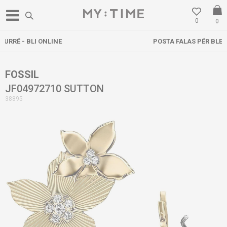
0
0
POSTA FALAS PËR BLERJE MBI 3000 DENARË
FOSSIL
JF04972710 SUTTON
38895