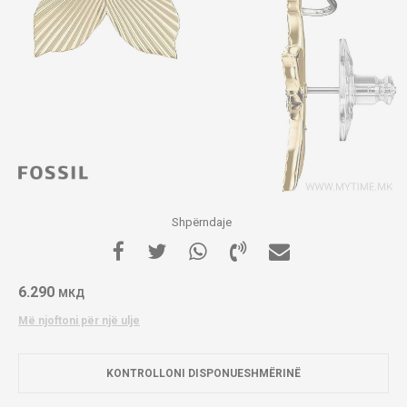
Shpërndaje
6.290
МКД
Më njoftoni për një ulje
KONTROLLONI DISPONUESHMËRINË