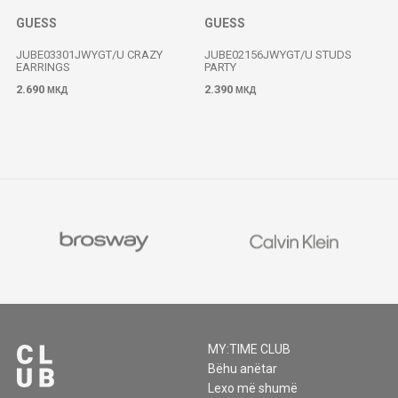
GUESS
GUESS
JUBE03301JWYGT/U CRAZY
JUBE02156JWYGT/U STUDS
EARRINGS
PARTY
2.690
2.390
МКД
МКД
MY:TIME CLUB
Bëhu anëtar
Lexo më shumë