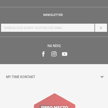
NEWSLETTER
HYR
NA NDIQ
MY:TIME KONTAKT
15 150
Goce Nikolovski 74 Shkup
contact@mytime.mk