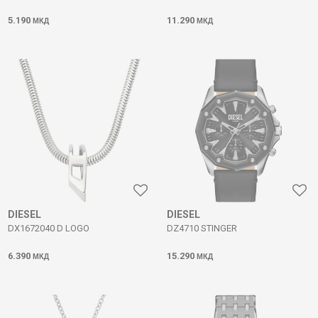
5.190
11.290
МКД
МКД
DIESEL
DIESEL
DX1672040 D LOGO
DZ4710 STINGER
6.390
15.290
МКД
МКД