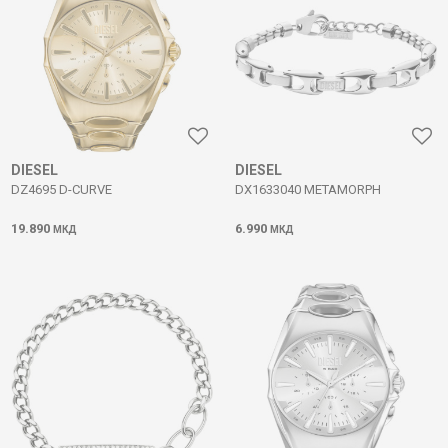
DIESEL
DIESEL
DZ4695 D-CURVE
DX1633040 METAMORPH
19.890
6.990
МКД
МКД