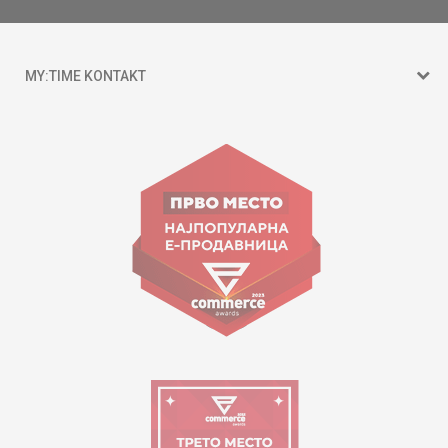
MY:TIME KONTAKT
15 150
Goce Nikolovski 74 Shkup
contact@mytime.mk
Orari i punës:
09:00 - 17:00