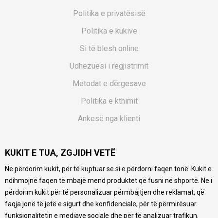
Politika e privatësisë
Politika e kukive
Si të blesh online
Udhëzuesi i regjistrimit
Metodat e dërgesave
Politika e kthimit
Ankesë nga klienti
Kuponët
KUKIT E TUA, ZGJIDH VETË
Pyetjet më të shpeshta
Ne përdorim kukit, për të kuptuar se si e përdorni faqen tonë. Kukit e
Ne bëjmë çmos që të ofrojmë një përshkrim sa më të saktë
ndihmojnë faqen të mbajë mend produktet që fusni në shportë. Ne i
të produkteve tona, ofrojmë edhe foto e çmimin, por nuk
mund të garantojmë që informacioni është i plotë e pa
përdorim kukit për të personalizuar përmbajtjen dhe reklamat, që
gabime. Të gjitha produktet janë pjesë e portfolios sonë, por
faqja jonë të jetë e sigurt dhe konfidenciale, për të përmirësuar
kjo nuk do të thotë se janë në gjendje në çdo çast.
funksionalitetin e mediave sociale dhe për të analizuar trafikun.