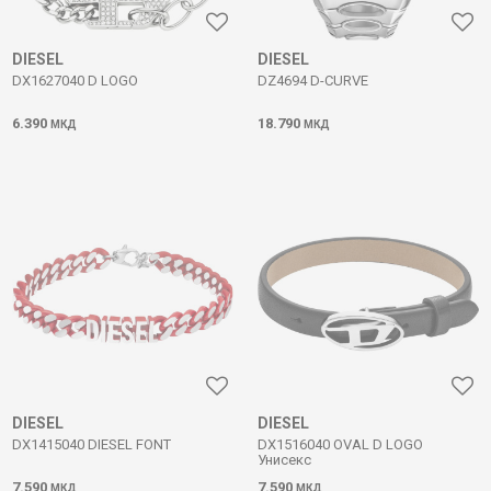
DIESEL
DIESEL
DX1627040 D LOGO
DZ4694 D-CURVE
6.390
18.790
МКД
МКД
DIESEL
DIESEL
DX1415040 DIESEL FONT
DX1516040 OVAL D LOGO
Унисекс
7.590
7.590
МКД
МКД