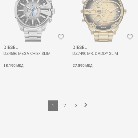
DIESEL
DIESEL
DZ4686 MEGA CHIEF SLIM
DZ7490 MR. DADDY SLIM
18.190
27.890
МКД
МКД
1
2
3