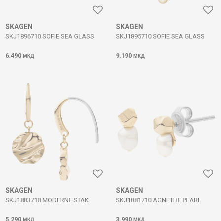
SKAGEN
SKAGEN
SKJ1896710 SOFIE SEA GLASS
SKJ1895710 SOFIE SEA GLASS
6.490
9.190
МКД
МКД
SKAGEN
SKAGEN
SKJ1883710 MODERNE STAK
SKJ1881710 AGNETHE PEARL
5.290
3.990
МКД
МКД