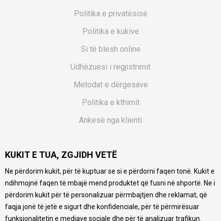
Politika e privatësisë
Politika e kukive
Si të blesh online
Udhëzuesi i regjistrimit
Metodat e dërgesave
Politika e kthimit
Ankesë nga klienti
Kuponët
KUKIT E TUA, ZGJIDH VETË
Pyetjet më të shpeshta
Ne përdorim kukit, për të kuptuar se si e përdorni faqen tonë. Kukit e
Ne bëjmë çmos që të ofrojmë një përshkrim sa më të saktë
ndihmojnë faqen të mbajë mend produktet që fusni në shportë. Ne i
të produkteve tona, ofrojmë edhe foto e çmimin, por nuk
mund të garantojmë që informacioni është i plotë e pa
përdorim kukit për të personalizuar përmbajtjen dhe reklamat, që
gabime. Të gjitha produktet janë pjesë e portfolios sonë, por
faqja jonë të jetë e sigurt dhe konfidenciale, për të përmirësuar
kjo nuk do të thotë se janë në gjendje në çdo çast.
funksionalitetin e mediave sociale dhe për të analizuar trafikun.