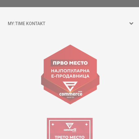
MY:TIME KONTAKT
15 150
Goce Nikolovski 74 Shkup
contact@mytime.mk
Orari i punës:
09:00 - 17:00