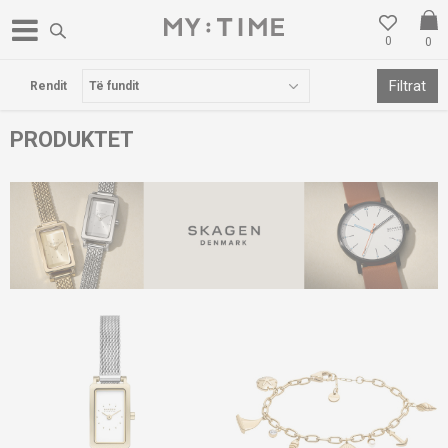
0
0
POSTA FALAS PËR BLERJE MBI 3000 DENARË
Filtrat
Rendit
PRODUKTET