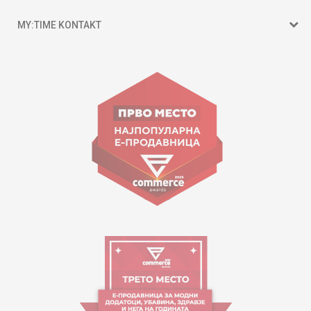
MY:TIME KONTAKT
15 150
Goce Nikolovski 74 Shkup
contact@mytime.mk
Orari i punës:
09:00 - 17:00