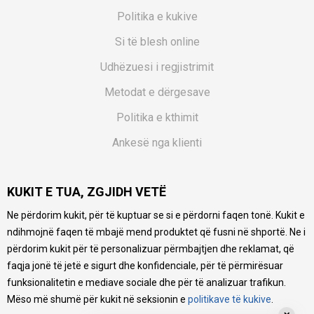
Politika e kukive
Si të blesh online
Udhëzuesi i regjistrimit
Metodat e dërgesave
Politika e kthimit
Ankesë nga klienti
Kuponët
KUKIT E TUA, ZGJIDH VETË
Pyetjet më të shpeshta
Ne përdorim kukit, për të kuptuar se si e përdorni faqen tonë. Kukit e
Ne bëjmë çmos që të ofrojmë një përshkrim sa më të saktë
ndihmojnë faqen të mbajë mend produktet që fusni në shportë. Ne i
të produkteve tona, ofrojmë edhe foto e çmimin, por nuk
mund të garantojmë që informacioni është i plotë e pa
përdorim kukit për të personalizuar përmbajtjen dhe reklamat, që
gabime. Të gjitha produktet janë pjesë e portfolios sonë, por
faqja jonë të jetë e sigurt dhe konfidenciale, për të përmirësuar
kjo nuk do të thotë se janë në gjendje në çdo çast.
funksionalitetin e mediave sociale dhe për të analizuar trafikun.
Mëso më shumë për kukit në seksionin e
politikave të kukive
.