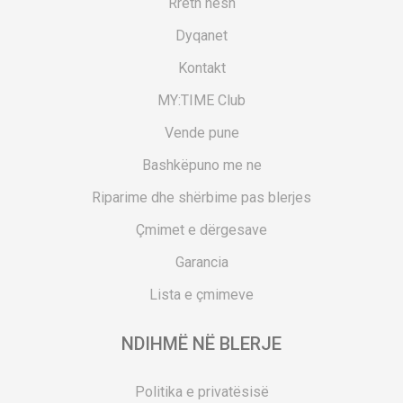
Rreth nesh
Dyqanet
Kontakt
MY:TIME Club
Vende pune
Bashkëpuno me ne
Riparime dhe shërbime pas blerjes
Çmimet e dërgesave
Garancia
Lista e çmimeve
NDIHMË NË BLERJE
Politika e privatësisë