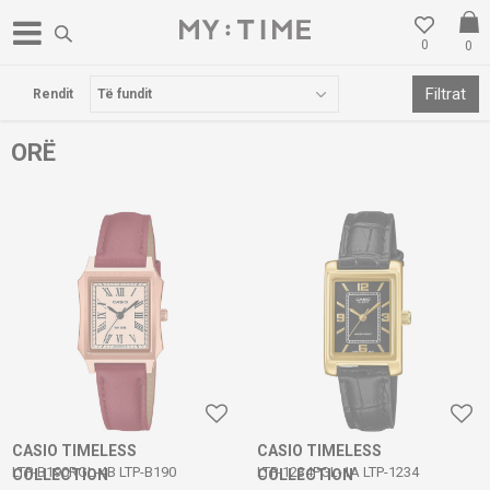
0
0
POSTA FALAS PËR BLERJE MBI 3000 DENARË
Filtrat
Rendit
ORË
CASIO TIMELESS
CASIO TIMELESS
LTP-B190RGL-4B LTP-B190
LTP-1234PGL-1A LTP-1234
COLLECTION
COLLECTION