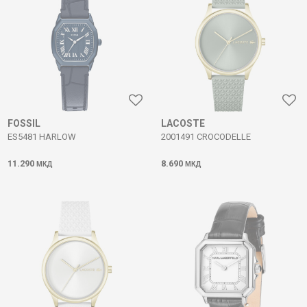
FOSSIL
LACOSTE
ES5481 HARLOW
2001491 CROCODELLE
11.290
8.690
МКД
МКД