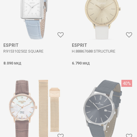
ESPRIT
ESPRIT
R9153102502 SQUARE
H.88867688 STRUCTURE
8.090
6.790
МКД
МКД
40
%