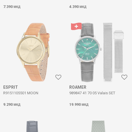
7.390
4.390
МКД
МКД
ESPRIT
ROAMER
R9151105501 MOON
989847 41 70 05 Valais SET
9.290
19.990
МКД
МКД