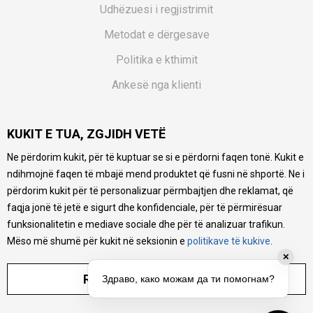
Udhëzuesi i regjistrimit
Metodat e dërgesave
Politika e kthimit
Ankesë nga klienti
Kuponët
KUKIT E TUA, ZGJIDH VETË
Pyetjet më të shpeshta
Ne përdorim kukit, për të kuptuar se si e përdorni faqen tonë. Kukit e
Ne bëjmë çmos që të ofrojmë një përshkrim sa më të saktë
ndihmojnë faqen të mbajë mend produktet që fusni në shportë. Ne i
të produkteve tona, ofrojmë edhe foto e çmimin, por nuk
mund të garantojmë që informacioni është i plotë e pa
përdorim kukit për të personalizuar përmbajtjen dhe reklamat, që
gabime. Të gjitha produktet janë pjesë e portfolios sonë, por
faqja jonë të jetë e sigurt dhe konfidenciale, për të përmirësuar
kjo nuk do të thotë se janë në gjendje në çdo çast.
funksionalitetin e mediave sociale dhe për të analizuar trafikun.
Mëso më shumë për kukit në seksionin e
politikave të kukive
.
✕
RREGULLO PARAMETRAT
Здраво, како можам да ти помогнам?