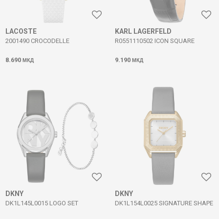
LACOSTE
KARL LAGERFELD
2001490 CROCODELLE
R0551110502 ICON SQUARE
8.690
9.190
МКД
МКД
DKNY
DKNY
DK1L145L0015 LOGO SET
DK1L154L0025 SIGNATURE SHAPE