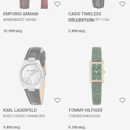
EMPORIO ARMANI
CASIO TIMELESS
AR80083SET GENNI
LTP-1154PQ-7B LTP-1154
COLLECTION
15.990
2.890
МКД
МКД
KARL LAGERFELD
TOMMY HILFIGER
R0551105501 HAMBURG
1782850 MADISON
9.890
9.290
МКД
МКД