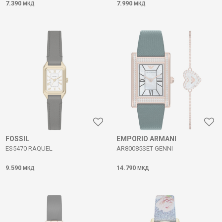
7.390
7.990
МКД
МКД
FOSSIL
EMPORIO ARMANI
ES5470 RAQUEL
AR80085SET GENNI
9.590
14.790
МКД
МКД