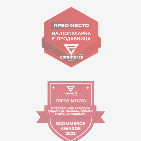
15 150
Goce Nikolovski 74 Shkup
contact@mytime.mk
Orari i punës:
09:00 - 17:00