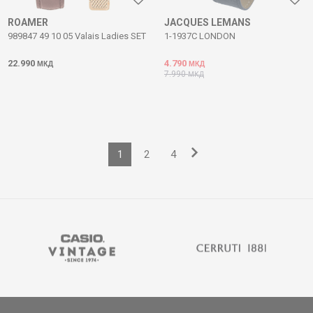
ROAMER
JACQUES LEMANS
989847 49 10 05 Valais Ladies SET
1-1937C LONDON
22.990
4.790
МКД
МКД
7.990
МКД
1
2
4