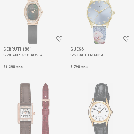
CERRUTI 1881
GUESS
CIWLA0097303 AOSTA
GW1041L1 MARIGOLD
21.290
8.790
МКД
МКД