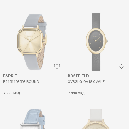
ESPRIT
ROSEFIELD
R9151103503 ROUND
OVBGLG-OV18 OVALE
7.990
7.990
МКД
МКД