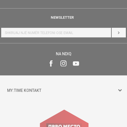
NEWSLETTER
HYR
NA NDIQ
MY:TIME KONTAKT
15 150
Goce Nikolovski 74 Shkup
contact@mytime.mk