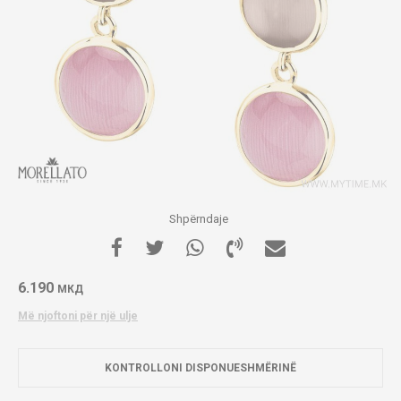
Shpërndaje
6.190
МКД
Më njoftoni për një ulje
KONTROLLONI DISPONUESHMËRINË