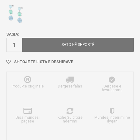
SASIA:
SHTO NË SHPORTË
SHTOJE TE LISTA E DËSHIRAVE
Produkte origjinale
Dërgesë falas
Dërgesë e
besueshme
Disa mundësi
Kohë 30 ditore
Mundësi ndërrimi në
pagese
ndërrimi
dyqan