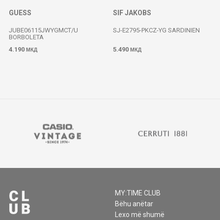
GUESS
SIF JAKOBS
D
JUBE06115JWYGMCT/U
SJ-E2795-PKCZ-YG SARDINIEN
BORBOLETA
4.190
5.490
МКД
МКД
MY:TIME CLUB
Bëhu anëtar
Lexo më shumë