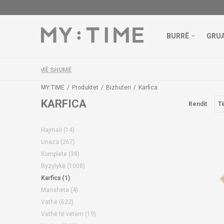
BURRË
GRU
MY:TIME
Produktet
Bizhuteri
Karfica
KARFICA
Rendit
Hajmali
(14)
Unaza
(267)
Komplete
(38)
Byzylykë
(1008)
Karfica
(1)
Mansheta
(4)
Vathë
(622)
Vathë të vetëm
(19)