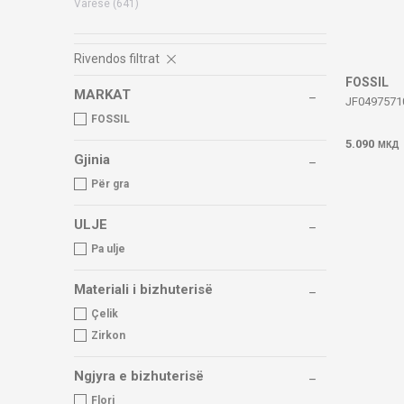
Varëse
(641)
Rivendos filtrat
FOSSIL
MARKAT
JF0497571
FOSSIL
5.090
МКД
Gjinia
Për gra
ULJE
Pa ulje
Materiali i bizhuterisë
Çelik
Zirkon
Ngjyra e bizhuterisë
Flori