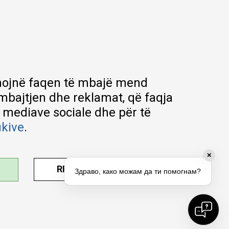
Udhëzuesi i regjistrimit
Metodat e dërgesave
Politika e kthimit
Ankesë nga klienti
Kuponët
Pyetjet më të shpeshta
ihmojnë faqen të mbajë mend
rmbajtjen dhe reklamat, që faqja
e mediave sociale dhe për të
ukive
.
✕
RREGULLO PARAMETRAT
Здраво, како можам да ти помогнам?
RA.