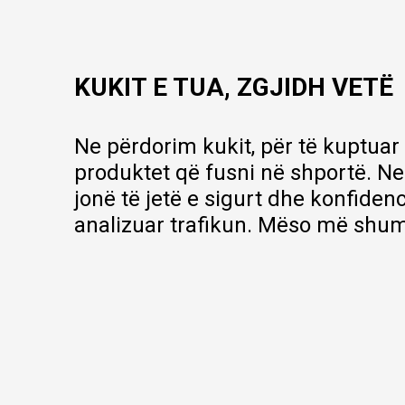
Orari i punës:
09:00 - 17:00
KUKIT E TUA, ZGJIDH VETË
Ne përdorim kukit, për të kuptuar
produktet që fusni në shportë. Ne
jonë të jetë e sigurt dhe konfiden
analizuar trafikun. Mëso më shum
Ne bëjmë çmos që të ofrojmë një përshkrim sa më të saktë të produ
çmimin, por nuk mund të garantojmë që informacioni është i plotë e 
pjesë e portfolios sonë, por kjo nuk do të thotë se janë në gjendje n
©