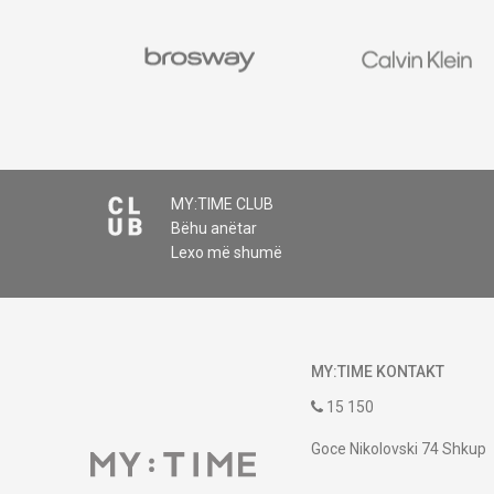
MY:TIME CLUB
Bëhu anëtar
Lexo më shumë
MY:TIME KONTAKT
15 150
Goce Nikolovski 74 Shkup
contact@mytime.mk