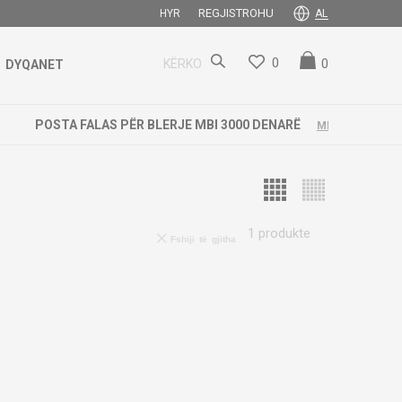
REGJISTROHU
HYR
AL
0
0
KËRKO
DYQANET
1
produkte
Fshiji të gjitha