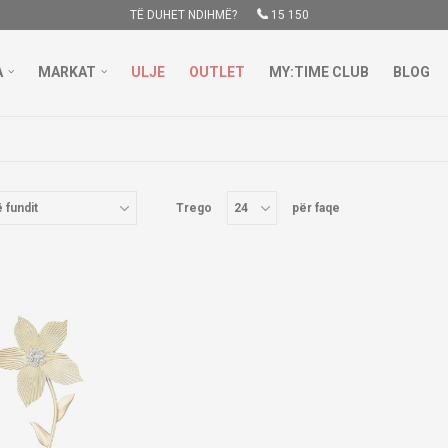
TË DUHET NDIHMË?
15 150
A
MARKAT
ULJE
OUTLET
MY:TIME CLUB
BLOG
POSTA FALAS PËR BLERJE MBI 3000 DENARË
MËSO MË SHUMË
Trego
për faqe