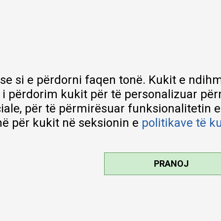
MY:TIME Club
Vende pune
Bashkëpuno me ne
Riparime dhe shërbime pas blerjes
Çmimet e dërgesave
Garancia
 se si e përdorni faqen tonë. Kukit e nd
Lista e çmimeve
 i përdorim kukit për të personalizuar pë
ciale, për të përmirësuar funksionalitetin 
ë për kukit në seksionin e
politikave të k
PRANOJ
kteve tona, ofrojmë edhe foto e
pa gabime. Të gjitha produktet janë
ë çdo çast.
2026
MYTIME.MK
, ZHVILLUAR NGA
NB SOFT
. TË GJITHA TË DREJTAT E REZERVUA