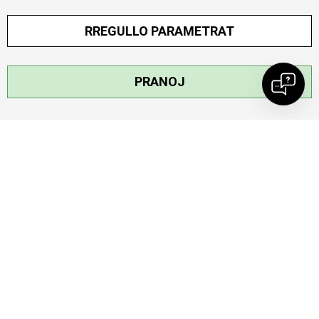
RREGULLO PARAMETRAT
PRANOJ
MY:TIME CLUB
Bëhu anëtar
Lexo më shumë
NEWSLETTER
HYR
NA NDIQ