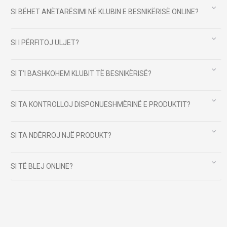
SI BËHET ANËTARËSIMI NË KLUBIN E BESNIKËRISË ONLINE?
SI I PËRFITOJ ULJET?
SI T’I BASHKOHEM KLUBIT TË BESNIKËRISË?
SI TA KONTROLLOJ DISPONUESHMËRINË E PRODUKTIT?
SI TA NDËRROJ NJË PRODUKT?
SI TË BLEJ ONLINE?