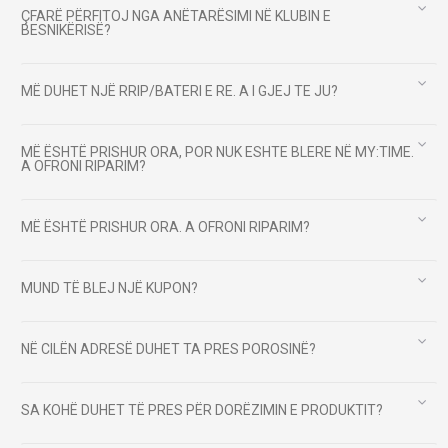
ÇFARË PËRFITOJ NGA ANËTARËSIMI NË KLUBIN E
BESNIKËRISË?
MË DUHET NJË RRIP/BATERI E RE. A I GJEJ TE JU?
MË ËSHTË PRISHUR ORA, POR NUK ESHTE BLERE NË MY:TIME.
A OFRONI RIPARIM?
MË ËSHTË PRISHUR ORA. A OFRONI RIPARIM?
MUND TË BLEJ NJË KUPON?
NË CILËN ADRESË DUHET TA PRES POROSINË?
SA KOHË DUHET TË PRES PËR DORËZIMIN E PRODUKTIT?