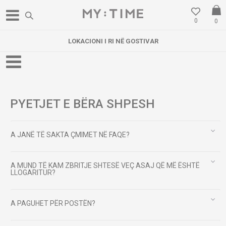
0
0
LOKACIONI I RI NË GOSTIVAR
NAVIGACIJA
PYETJET E BËRA SHPESH
A JANË TË SAKTA ÇMIMET NË FAQE?
A MUND TË KAM ZBRITJE SHTESË VEÇ ASAJ QË MË ËSHTË
LLOGARITUR?
A PAGUHET PËR POSTËN?