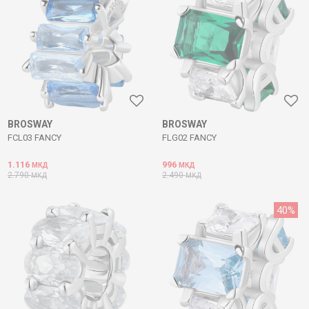
BROSWAY
BROSWAY
FCL03 FANCY
FLG02 FANCY
1.116
996
МКД
МКД
2.790
2.490
МКД
МКД
40
%