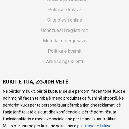
Politika e kukive
Si të blesh online
Udhëzuesi i regjistrimit
Metodat e dërgesave
Politika e kthimit
Ankesë nga klienti
Kuponët
KUKIT E TUA, ZGJIDH VETË
Pyetjet më të shpeshta
Ne përdorim kukit, për të kuptuar se si e përdorni faqen tonë. Kukit e
Ne bëjmë çmos që të ofrojmë një përshkrim sa më të saktë
ndihmojnë faqen të mbajë mend produktet që fusni në shportë. Ne i
të produkteve tona, ofrojmë edhe foto e çmimin, por nuk
mund të garantojmë që informacioni është i plotë e pa
përdorim kukit për të personalizuar përmbajtjen dhe reklamat, që
gabime. Të gjitha produktet janë pjesë e portfolios sonë, por
faqja jonë të jetë e sigurt dhe konfidenciale, për të përmirësuar
kjo nuk do të thotë se janë në gjendje në çdo çast.
funksionalitetin e mediave sociale dhe për të analizuar trafikun.
Mëso më shumë për kukit në seksionin e
politikave të kukive
.