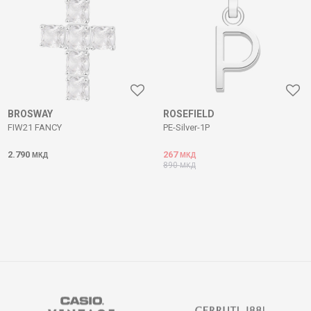
BROSWAY
ROSEFIELD
FIW21 FANCY
PE-Silver-1P
2.790
267
МКД
МКД
890
МКД