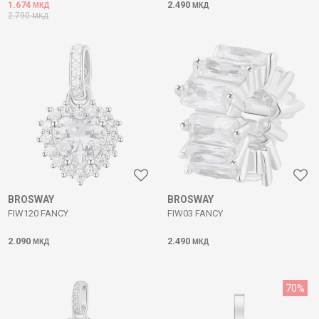
1.674
2.490
МКД
МКД
2.790
МКД
BROSWAY
BROSWAY
FIW120 FANCY
FIW03 FANCY
2.090
2.490
МКД
МКД
70
%