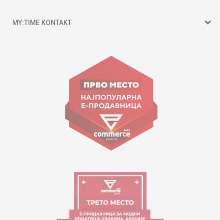
MY:TIME KONTAKT
15 150
Goce Nikolovski 74 Shkup
contact@mytime.mk
Orari i punës:
09:00 - 17:00