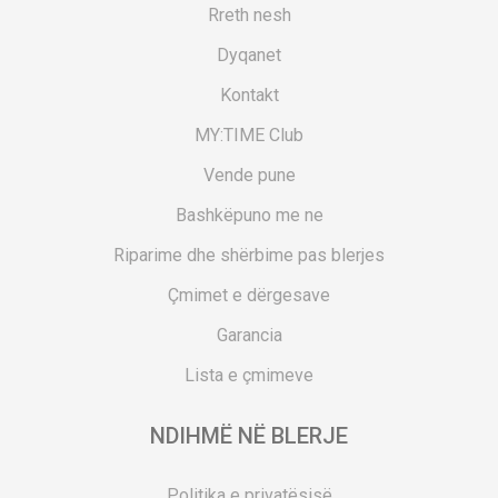
Rreth nesh
Dyqanet
Kontakt
MY:TIME Club
Vende pune
Bashkëpuno me ne
Riparime dhe shërbime pas blerjes
Çmimet e dërgesave
Garancia
Lista e çmimeve
NDIHMË NË BLERJE
Politika e privatësisë