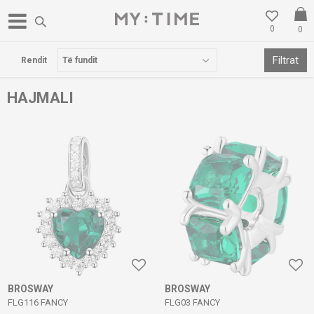
0
0
POSTA FALAS PËR BLERJE MBI 3000 DENARË
Filtrat
Rendit
HAJMALI
BROSWAY
BROSWAY
FLG116 FANCY
FLG03 FANCY